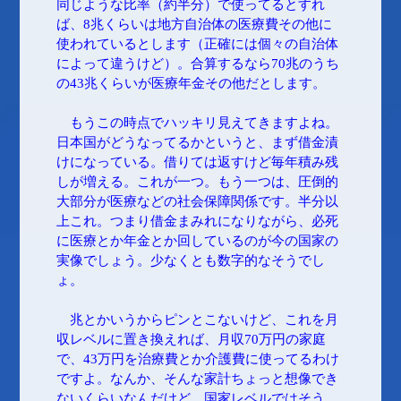
同じような比率（約半分）で使ってるとすれ
ば、8兆くらいは地方自治体の医療費その他に
使われているとします（正確には個々の自治体
によって違うけど）。合算するなら70兆のうち
の43兆くらいが医療年金その他だとします。
もうこの時点でハッキリ見えてきますよね。
日本国がどうなってるかというと、まず借金漬
けになっている。借りては返すけど毎年積み残
しが増える。これが一つ。もう一つは、圧倒的
大部分が医療などの社会保障関係です。半分以
上これ。つまり借金まみれになりながら、必死
に医療とか年金とか回しているのが今の国家の
実像でしょう。少なくとも数字的なそうでし
ょ。
兆とかいうからピンとこないけど、これを月
収レベルに置き換えれば、月収70万円の家庭
で、43万円を治療費とか介護費に使ってるわけ
ですよ。なんか、そんな家計ちょっと想像でき
ないくらいなんだけど、国家レベルではそう。