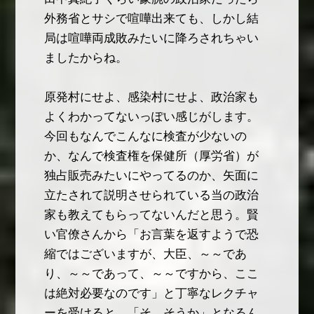
外務省とサシで喧嘩出来ても、しかし結
局は喧嘩両成敗みたいに降ろされちゃい
ましたからね。
原発村にせよ、感染村にせよ、政治家も
よくわかってないっぽい感じがします。
今回もなんでこんなに検査が少ないの
か、なんで検査権を保健所（厚労省）が
独占販売みたいにやってるのか、矢面に
立たされて説明させられている当の政治
家も教えてもらってないんだと思う。賢
い官僚さんから「お言葉を返すようで恐
縮ではございますが、大臣、～～であ
り、～～であって、～～ですから、ここ
は絶対必要なのです」と丁寧なレクチャ
ーを受けると、「そ、そうか」となるん