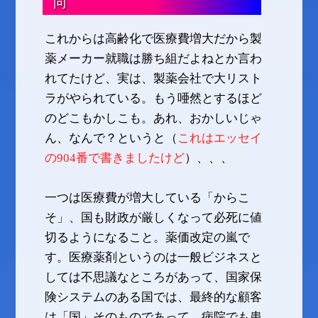
向
これからは高齢化で医療費増大だから製
薬メーカー就職は勝ち組だよねとか言わ
れてたけど、実は、製薬会社で大リスト
ラがやられている。もう唖然とするほど
のどこもかしこも。あれ、おかしいじゃ
ん、なんで？というと（
これはエッセイ
の904番で書きましたけど
）、、、
一つは医療費が増大している「からこ
そ」、国も財政が厳しくなって必死に値
切るようになること。薬価改定の嵐で
す。医療薬剤というのは一般ビジネスと
しては不思議なところがあって、国家保
険システムのある国では、最終的な顧客
は「国」そのものであって、病院でも患