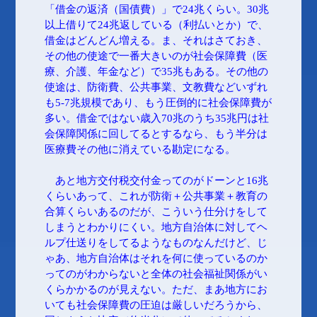
「借金の返済（国債費）」で24兆くらい。30兆
以上借りて24兆返している（利払いとか）で、
借金はどんどん増える。ま、それはさておき、
その他の使途で一番大きいのが社会保障費（医
療、介護、年金など）で35兆もある。その他の
使途は、防衛費、公共事業、文教費などいずれ
も5-7兆規模であり、もう圧倒的に社会保障費が
多い。借金ではない歳入70兆のうち35兆円は社
会保障関係に回してるとするなら、もう半分は
医療費その他に消えている勘定になる。
あと地方交付税交付金ってのがドーンと16兆
くらいあって、これが防衛＋公共事業＋教育の
合算くらいあるのだが、こういう仕分けをして
しまうとわかりにくい。地方自治体に対してヘ
ルプ仕送りをしてるようなものなんだけど、じ
ゃあ、地方自治体はそれを何に使っているのか
ってのがわからないと全体の社会福祉関係がい
くらかかるのが見えない。ただ、まあ地方にお
いても社会保障費の圧迫は厳しいだろうから、