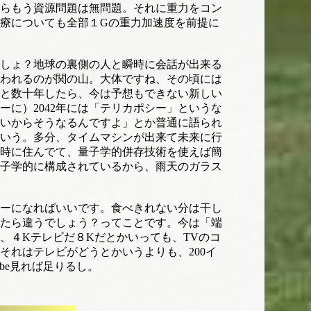
らもう資源問題は無問題。それに重力をコン
療についても全部１Gの重力加速度を前提に
しょ？地球の裏側の人と瞬時に会話が出来る
われるのが関の山。大体ですね、その頃には
と数十年したら、今は予想もできない新しい
に）2042年には「テリカポシー」というな
いからそうなるんですよ」とか普通に語られ
いう。多分、タイムマシンが出来て未来に行
同時に住んでて、量子学的併存技術を使えば簡
量子学的に構成されているから、雨天のガラス
ーになればいいです。食べきれない分は干し
たら違うでしょう？ってことです。今は「端
、４Kテレビだ８Kだとかいっても、TVのコ
れはテレビがどうとかいうよりも、200イ
be見れば足りるし。