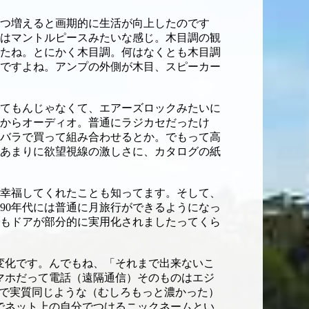
つ増えると画期的に生活が向上したのです
はマントルピースみたいな感じ。木目調の観
たね。とにかく木目調。何はなくとも木目調
ですよね。アンプの外側が木目、スピーカー
てもんじゃなくて、エアーズロックみたいに
からオーディオ。普通にラジカセだったけ
バラで買って組み合わせるとか。でもって高
あまりに欲望視線の激しさに、カタログの紙
幸福してくれたことも知ってます。そして、
90年代には普通に月旅行ができるようになっ
こでもドアが部分的に実用化されましたってくら
系の変化です。んでもね、「それまで出来ないこ
マホだって電話（遠隔通信）そのものはエジ
信で実質同じような（むしろもっと濃かった）
でネット上の自分でつけるニックネームとい