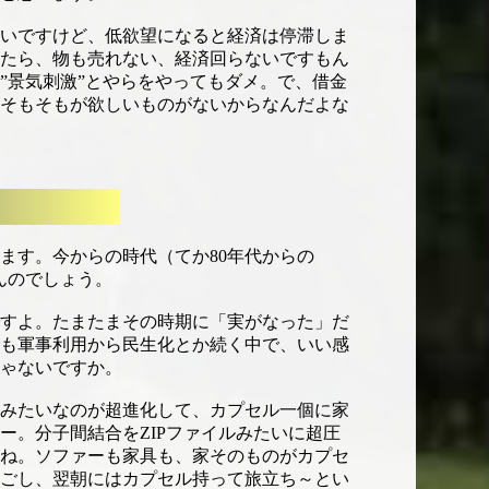
いですけど、低欲望になると経済は停滞しま
たら、物も売れない、経済回らないですもん
”景気刺激”とやらをやってもダメ。で、借金
そもそもが欲しいものがないからなんだよな
す。今からの時代（てか80年代からの
んのでしょう。
すよ。たまたまその時期に「実がなった」だ
も軍事利用から民生化とか続く中で、いい感
ゃないですか。
みたいなのが超進化して、カプセル一個に家
ー。分子間結合をZIPファイルみたいに超圧
ね。ソファーも家具も、家そのものがカプセ
ごし、翌朝にはカプセル持って旅立ち～とい