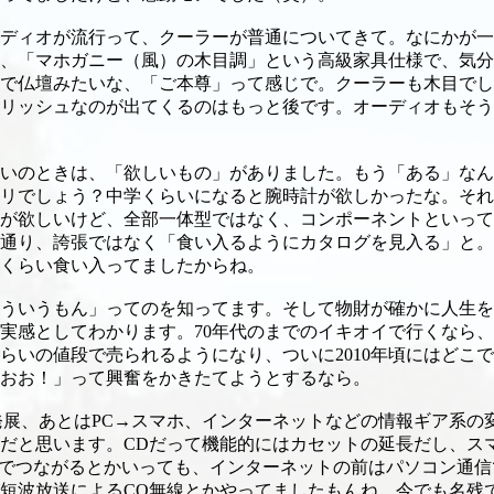
ディオが流行って、クーラーが普通についてきて。なにかが一
、「マホガニー（風）の木目調」という高級家具仕様で、気分
で仏壇みたいな、「ご本尊」って感じで。クーラーも木目でし
リッシュなのが出てくるのはもっと後です。オーディオもそう
いのときは、「欲しいもの」がありました。もう「ある」なん
リでしょう？中学くらいになると腕時計が欲しかったな。それ
が欲しいけど、全部一体型ではなく、コンポーネントといって
通り、誇張ではなく「食い入るようにカタログを見入る」と。
くらい食い入ってましたからね。
ういうもん」ってのを知ってます。そして物財が確かに人生を
も実感としてわかります。70年代のまでのイキオイで行くなら、
くらいの値段で売られるようになり、ついに2010年頃にはど
おお！」って興奮をかきたてようとするなら。
y系の発展、あとはPC→スマホ、インターネットなどの情報ギア
だと思います。CDだって機能的にはカセットの延長だし、ス
Sでつながるとかいっても、インターネットの前はパソコン通
短波放送によるCQ無線とかやってましたもんね。今でも名残