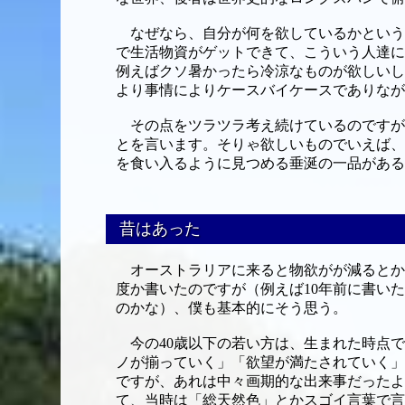
なぜなら、自分が何を欲しているかという
で生活物資がゲットできて、こういう人達に
例えばクソ暑かったら冷涼なものが欲しいし
より事情によりケースバイケースでありなが
その点をツラツラ考え続けているのですが
とを言います。そりゃ欲しいものでいえば、
を食い入るように見つめる垂涎の一品がある
昔はあった
オーストラリアに来ると物欲がが減るとか
度か書いたのですが（例えば10年前に書いた
のかな）、僕も基本的にそう思う。
今の40歳以下の若い方は、生まれた時点で
ノが揃っていく」「欲望が満たされていく」
ですが、あれは中々画期的な出来事だったよ
て、当時は「総天然色」とかスゴイ言葉で言