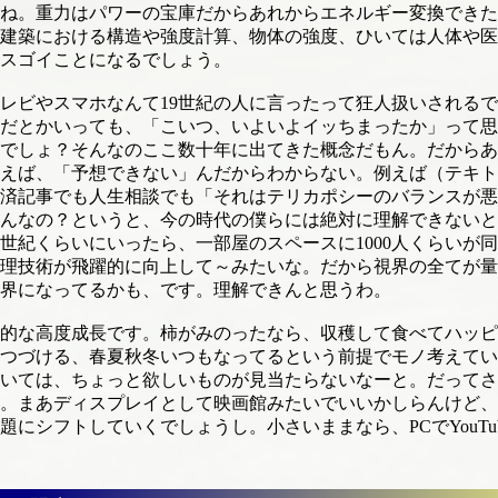
ね。重力はパワーの宝庫だからあれからエネルギー変換できた
建築における構造や強度計算、物体の強度、ひいては人体や医
スゴイことになるでしょう。
ビやスマホなんて19世紀の人に言ったって狂人扱いされるで
だとかいっても、「こいつ、いよいよイッちまったか」って思
でしょ？そんなのここ数十年に出てきた概念だもん。だからあ
えば、「予想できない」んだからわからない。例えば（テキトー
済記事でも人生相談でも「それはテリカポシーのバランスが悪
んなの？というと、今の時代の僕らには絶対に理解できないと
0世紀くらいにいったら、一部屋のスペースに1000人くらいが
管理技術が飛躍的に向上して～みたいな。だから視界の全てが
界になってるかも、です。理解できんと思うわ。
的な高度成長です。柿がみのったなら、収穫して食べてハッピ
つづける、春夏秋冬いつもなってるという前提でモノ考えてい
いては、ちょっと欲しいものが見当たらないなーと。だってさ
。まあディスプレイとして映画館みたいでいいかしらんけど、そ
にシフトしていくでしょうし。小さいままなら、PCでYouTu