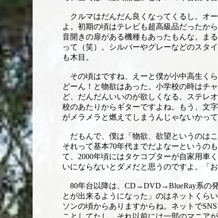
クルマはだんだん良くなってくるし。オー
よ。初期の頃はテレビも超高級品だったから
音開きの扉がある機種もあったもんな。まる
って（笑）。シルバーやグレーなどのスタイ
も木目。
その頃はですね、えーと僕が小中高生くら
どーん！と物欲はあった。小学校の時はチャ
ど、だんだんいいのが欲しくなる。ステレオ
校のあたりからギターですよね。もう、文字
がメラメラと燃えてしまうんじゃないかって
だもんで、僕は「物欲、欲望というのはこ
それって基本70年代までだよなーというの
て、2000年頃にはタケコプターが自家用車
いにならないとダメだと思うのですよ。「お
80年台以降は、CD→DVD→BlueRa
とが出来るようになった」のはネットくらい
ソンの頃からありますからね。ネットでSN
ことしてたし、それ以前には一部のマニアが