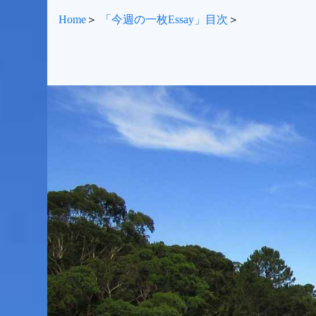
Home
＞
「今週の一枚Essay」目次
＞