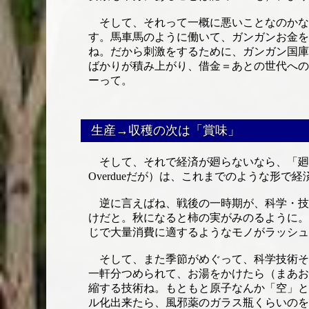
そして、それって一概に悪いことなのかな
す。馬車馬のように働いて、ガンガンお金を
ね。だから刺激をするために、ガンガン国庫
ばかりが積み上がり、借金＝あとの世代への
ーって。
生産→収穫の次は「賞味」
そして、それで経済が廻らないなら、「廻ら
Overdueだが）は、これまでのような形
逆に言えばね、戦後の一時期が、科学・技
けだと。秋になると柿の実がみのるように。
じで大量消費に適するようなモノがラッシュ
そして、また季節がめぐって、科学技術そ
一軒分つめられて、お湯をかけたら（まあお湯
縮する技術ね。もともと原子なんか「空」と
ル化出来たら、風邪薬のガラス瓶くらいのを