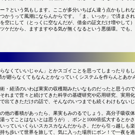
ー？という気もします。ここが多分いちばん違う点かもしれな
つかうって風潮にならんからです。「ま、いっか」で済まされ
を空にして（とっくに空なんだが、借金の証文だけ増やして）
ツケだから、ますますやる気が無くなるという悪循環。でも、
なくていいじゃん」とかスゴイことを思ってしまったりもしま
で経済が廻らなくてもなんとかなっていくシステムを作らんとあか
術・経済のいわば果実の収穫期みたいなものだったと思うので
それまで営々と続けてきた科学の基礎研究や応用研究、実用化
で出てきただけの話で、そんなのいつまでも続くわけもないじ
の他の蓄積があったら、果実もみのるでしょう。高分子吸収体
ってことはないとは思うが）、ボンと1000倍拡大するとかさ
いっていいくらいスカスカなんだからさ。だから引っ越しも楽
持ち歩いて世界を旅して、気に入った場所にボン！で一夜を過