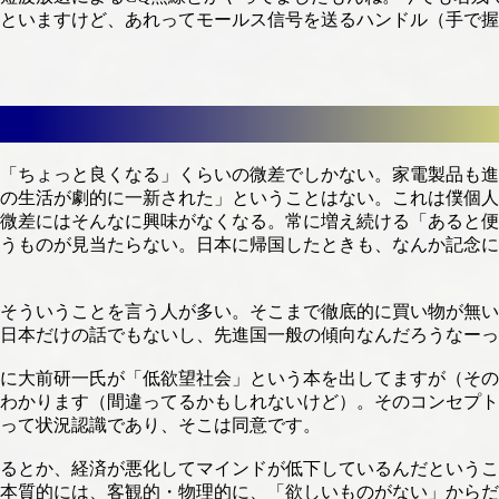
といますけど、あれってモールス信号を送るハンドル（手で握
「ちょっと良くなる」くらいの微差でしかない。家電製品も進
の生活が劇的に一新された」ということはない。これは僕個人
微差にはそんなに興味がなくなる。常に増え続ける「あると便
うものが見当たらない。日本に帰国したときも、なんか記念に
ういうことを言う人が多い。そこまで徹底的に買い物が無いっ
日本だけの話でもないし、先進国一般の傾向なんだろうなーっ
に大前研一氏が「低欲望社会」という本を出してますが（その
わかります（間違ってるかもしれないけど）。そのコンセプト
って状況認識であり、そこは同意です。
るとか、経済が悪化してマインドが低下しているんだというこ
本質的には、客観的・物理的に、「欲しいものがない」からだ