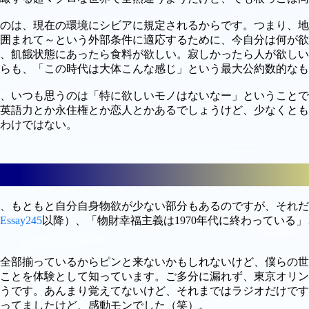
のは、現在の環境にシビアに規定されるからです。つまり、地
囲まれて～という外部条件に適応するために、今自分は何が欲
、飢餓状態にあったら食料が欲しい。寂しかったら人が欲しい
らも、「この時代は大体こんな感じ」という最大公約数的なも
、いつも思うのは「特に欲しいモノはないなー」ということで
英語力とか永住権とか恋人とかあるでしょうけど、少なくとも
わけではない。
、もともと自分自身物欲が少ない部分もあるのですが、それだ
Essay245
以降）、「物財幸福主義は1970年代に終わっている
全部揃っているからピンと来ないかもしれないけど、僕らの世
ことを体験として知っています。ご多分に漏れず、東京オリン
うです。あんまり覚えてないけど、それまではラジオだけです
ってましたけど、感動モンでした（笑）。