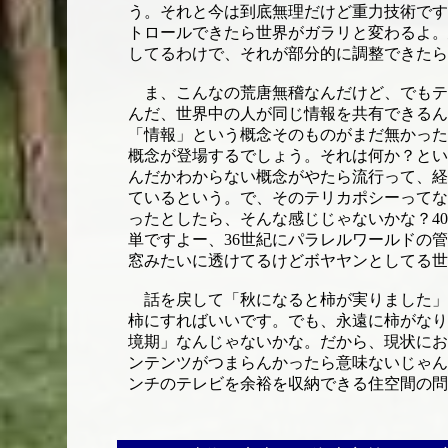
う。それと今は到底無理だけど重力技術です
トロールできたら世界がガラリと変わるよ。
してるわけで、それが部分的に調整できたら
ま、こんなの荒唐無稽なんだけど、でもテレ
んだ、世界中の人が同じ情報を共有できるん
「情報」という概念そのものがまだ無かった
概念が登場するでしょう。それは何か？とい
んだかわからない概念がやたら流行って、経
ているという。で、そのテリカポシーってな
ったとしたら、そんな感じじゃないかな？4
単ですよー、36世紀にパラレルワールドの
窓みたいに透けてるけどボヤヤンとしてる世
話を戻して「秋になると柿が実りました」
柿にすればいいです。でも、永遠に柿がなり
境期」なんじゃないかな。だから、現状にお
ンテンツがつまらんかったら意味ないじゃん
ンチのテレビを余裕を収納できる住空間の問題