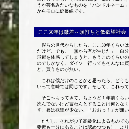
うか芸名みたいなものを「ハンドルネーム」
からモロに延長線です。
ここ30年は微差～頭打ちと低欲望社会
僕らの世代からしたら、ここ30年くらいは
だけど、でも、「無から有が生じた」「自分
飛躍を体感してしまうと、もうこのくらいの
のでしかなく、ダイソー行ってもそんなに買
ど、買うものが無い。
これは僕だけのことかと思ったら、どうもそ
いって意味では同じです。そして、これって
そこへもってきて、ちょうど１年前くらい
読んでないけど言わんとすることは何となく
す。要は欲望が少ない、「おおっ！」が無い
ただし、それが少子高齢化によるものであ
要素も十分にあることは認めつつも）、より