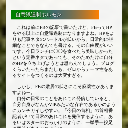
自意識過剰ホルモン
これは前にFBの記事で書いたけど、FBってHP
をやる以上に自意識過剰になりますよね。HPをよ
りも記事ネタのハードルが低いから、日常的に些
細なことでもなんでも書ける。その自由度がいい
です。今日ランチに◯◯を食べたら美味しかった
という定番ネタであっても、そのためだけに自分
のHPを立ち上げようとは思わんでしょう。ブログ
くらいだったらまだしも、ゼロからテーマ性をあ
るサイトをつくるのは大変すぎる。
しかし、FBの敷居の低さにこそ麻薬性がありま
すよねー。
自分の日常のことをあれこれ発信していると、
自分自身がなんかVIPみたいな存在であるかのよう
にカンチガイしやすい。「今日の首相」の首相番
記者がいて日常のあれこれを発信するように、あ
るいはスターのおっかけのように、一挙手一投足