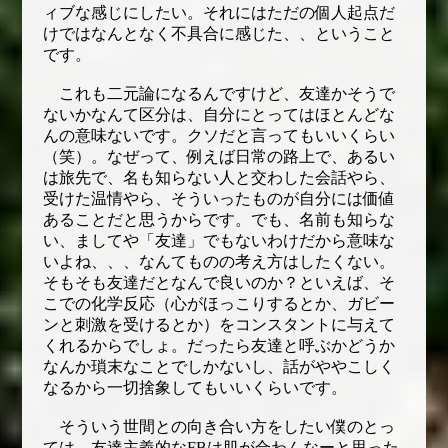
ィブな感じにしたい。それにはただの個人起点だ
けではなんとなく不具合に感じた、、ということ
です。
これも二元論になるんですけど、友達かそうで
ないかなんて区分は、自分にとってはほとんどな
んの意味ないです。クソだと言ってもいいくらい
（笑）。なぜって、例えば日常の路上で、あるい
は旅先で、名も知らない人と交わした会話やら、
受けた温情やら、そういったものが自分には価値
あることだと思うからです。でも、名前も知らな
い、ましてや「友達」でもないわけだから意味な
いよね、、、なんてものの考え方はしたくない。
そもそも友達だとなんで良いのか？といえば、そ
こでの化学反応（心がほっこりするとか、ガビー
ンと刺激を受けるとか）をコンスタントに与えて
くれるからでしょ。だったら友達と呼ぶかどうか
なんか瑣末なことでしかないし、話がややこしく
なるから一切捨象してもいいくらいです。
そういう世間との向き合い方をしたい僕のとっ
ては、友達主義的なFBは肌が合わんなーと思った