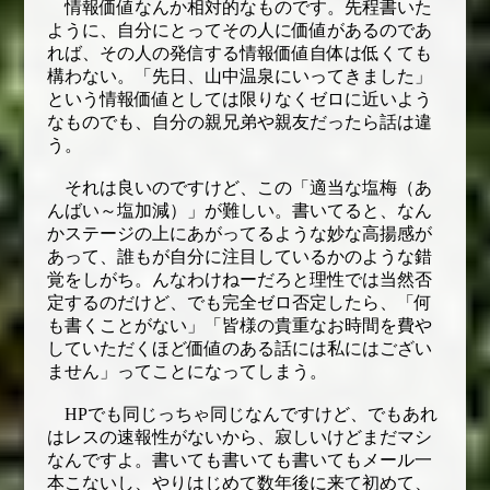
情報価値なんか相対的なものです。先程書いた
ように、自分にとってその人に価値があるのであ
れば、その人の発信する情報価値自体は低くても
構わない。「先日、山中温泉にいってきました」
という情報価値としては限りなくゼロに近いよう
なものでも、自分の親兄弟や親友だったら話は違
う。
それは良いのですけど、この「適当な塩梅（あ
んばい～塩加減）」が難しい。書いてると、なん
かステージの上にあがってるような妙な高揚感が
あって、誰もが自分に注目しているかのような錯
覚をしがち。んなわけねーだろと理性では当然否
定するのだけど、でも完全ゼロ否定したら、「何
も書くことがない」「皆様の貴重なお時間を費や
していただくほど価値のある話には私にはござい
ません」ってことになってしまう。
HPでも同じっちゃ同じなんですけど、でもあれ
はレスの速報性がないから、寂しいけどまだマシ
なんですよ。書いても書いても書いてもメール一
本こないし、やりはじめて数年後に来て初めて、