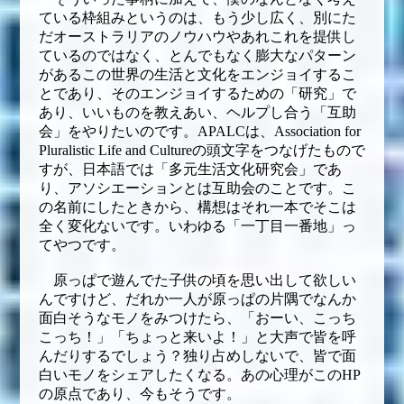
ている枠組みというのは、もう少し広く、別にた
だオーストラリアのノウハウやあれこれを提供し
ているのではなく、とんでもなく膨大なパターン
があるこの世界の生活と文化をエンジョイするこ
とであり、そのエンジョイするための「研究」で
あり、いいものを教えあい、ヘルプし合う「互助
会」をやりたいのです。APALCは、Association for
Pluralistic Life and Cultureの頭文字をつなげたもので
すが、日本語では「多元生活文化研究会」であ
り、アソシエーションとは互助会のことです。こ
の名前にしたときから、構想はそれ一本でそこは
全く変化ないです。いわゆる「一丁目一番地」っ
てやつです。
原っぱで遊んでた子供の頃を思い出して欲しい
んですけど、だれか一人が原っぱの片隅でなんか
面白そうなモノをみつけたら、「おーい、こっち
こっち！」「ちょっと来いよ！」と大声で皆を呼
んだりするでしょう？独り占めしないで、皆で面
白いモノをシェアしたくなる。あの心理がこのHP
の原点であり、今もそうです。