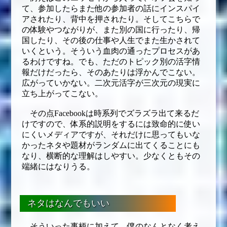
て、参加したらまた他の参加者の話にインスパイ
アされたり、背中を押されたり。そしてこちらで
の体験やつながりが、また別の国に行ったり、帰
国したり、その後の仕事や人生でまた生かされて
いくという。そういう血肉の通ったプロセスがあ
るわけですね。でも、ただのトピック別の活字情
報だけだったら、そのあたりは浮かんでこない。
広がっていかない。二次元活字が三次元の現実に
立ち上がってこない。
その点Facebookは時系列でズラズラ出て来るだ
けですので、体系的説明をするには致命的に使い
にくいメディアですが、それだけに思ってもいな
かったネタや題材がランダムに出てくることにも
なり、横断的な理解はしやすい。少なくともその
端緒にはなりうる。
ネタはなんでもいい
そういった事柄に加えて、僕のなんとなく考え