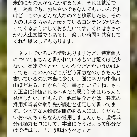
来的にその人がなんかするとき、それは就活で
も、起業でも、お見合いでもなんでもいいんです
けど、この人どんな人なの？と検索したら、その
人の良さをちゃんと伝えているコンテンツがあが
ってくるようにしておきたいです。それはささや
かな人生支援でもあるし、楽しい時間を共有して
くれた恩返しでもあります。
ネットでいろいろ情報ありますけど、特定個人
についてきちんと書かれているものは驚くほど少
ない。友達ですとか、いいヤツだとかいうのはあ
っても、この人のどこがどう素敵なのかきちんと
書いているのは本当に少ない。逆にネガな中傷は
山ほどある。だからこそ、書きたいですね。もっ
と正当に評価されるべきだと思う部分はちゃんと
発信したい。だもんで、他己紹介とかは、将来の
採用担当者や取引先が読むと想定して書いてま
す。シビアな人物鑑定眼のある人には、くだらな
いおべんちゃらなんか通用しませんから、虚構成
分は極力ゼロにして、本当にそうだよって部分だ
けで構成し、「こう味わうべき」と。