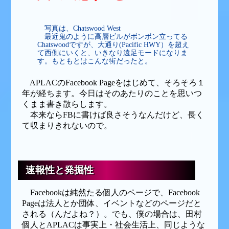
写真は、Chatswood West
最近鬼のように高層ビルがボンボン立ってる
Chatswoodですが、大通り(Pacific HWY）を超え
て西側にいくと、いきなり遠足モードになりま
す。もともとはこんな街だったと。
APLACのFacebook Pageをはじめて、そろそろ１
年が経ちます。今日はそのあたりのことを思いつ
くまま書き散らします。
本来ならFBに書けば良さそうなんだけど、長く
て収まりきれないので。
速報性と発掘性
Facebookは純然たる個人のページで、Facebook
Pageは法人とか団体、イベントなどのページだと
される（んだよね？）。でも、僕の場合は、田村
個人とAPLACは事実上・社会生活上、同じような