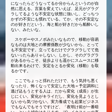
になったらどうなってるか分からんというのが自
然に思える。言葉を変えていえば、足元がグラグ
ラしてるような不安定な状態に強いし、どっちつ
かずの不安にも慣れている。てか、その不安定な
のが好きだという。海と船が好きだから船酔いし
ない、みたいな。
スケボーやスノボみたいなもので、移動が容易
なものは大地との摩擦係数が少ないから、とって
も不安定です。立ってるだけでグラグラしてて危
ないったらありゃしない。しかし、そのグラグラ
があるからこそ、徒歩よりも遥かにスムースに移
動出来るわけで、安定をとるか変化（移動）を取
るかです。
ここでちょっと揺れただけで、もう気持ち悪く
なったり、怖くなって安定した大地＝予定調和に
逃げ込もうとする人は、だから変化（成長）が生
じにくい。変化がキライだし、変化を見ようとし
ないから気づかない。実力養成でも起業ビジネス
でもなんでもそうですけど、「夜明け前が一番暗