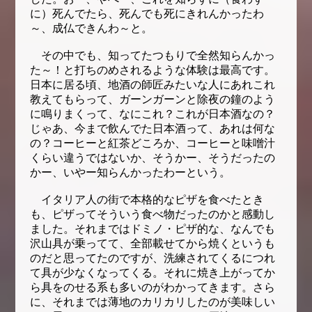
に）死んでたら、死んでも死にきれんかったわ
～、成仏できんわ～と。
その中でも、知ってたつもりで全然知らんかっ
た～！と打ちのめされるような体験は最高です。
日本に居る頃、地酒の師匠みたいな人にあれこれ
教えてもらって、ガーンガーンと除夜の鐘のよう
に鳴りまくって、なにこれ？これが日本酒なの？
じゃあ、今まで飲んでた日本酒って、あれは何な
の？コーヒーと紅茶どころか、コーヒーと味噌汁
くらい違うではないか、そうかー、そうだったの
かー、いやー知らんかったわーという。
イタリア人の街で本格的なピザを食べたとき
も、ピザってそういう食べ物だったのかと感動し
ました。それまではドミノ・ピザ的な、なんでも
沢山具が乗ってて、全部載せてから焼くというも
のだと思ってたのですが、洗練されてくるにつれ
て具が少なくなってくる。それに焼き上がってか
ら具をのせる系も多いのがわかってきます。さら
に、それまでは薄地のカリカリしたのが美味しい