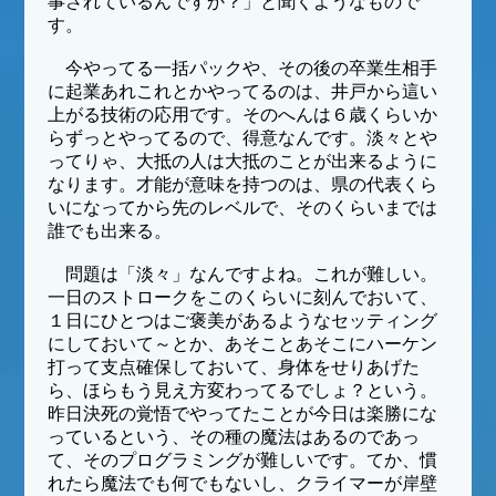
事されているんですか？」と聞くようなもので
す。
今やってる一括パックや、その後の卒業生相手
に起業あれこれとかやってるのは、井戸から這い
上がる技術の応用です。そのへんは６歳くらいか
らずっとやってるので、得意なんです。淡々とや
ってりゃ、大抵の人は大抵のことが出来るように
なります。才能が意味を持つのは、県の代表くら
いになってから先のレベルで、そのくらいまでは
誰でも出来る。
問題は「淡々」なんですよね。これが難しい。
一日のストロークをこのくらいに刻んでおいて、
１日にひとつはご褒美があるようなセッティング
にしておいて～とか、あそことあそこにハーケン
打って支点確保しておいて、身体をせりあげた
ら、ほらもう見え方変わってるでしょ？という。
昨日決死の覚悟でやってたことが今日は楽勝にな
っているという、その種の魔法はあるのであっ
て、そのプログラミングが難しいです。てか、慣
れたら魔法でも何でもないし、クライマーが岸壁