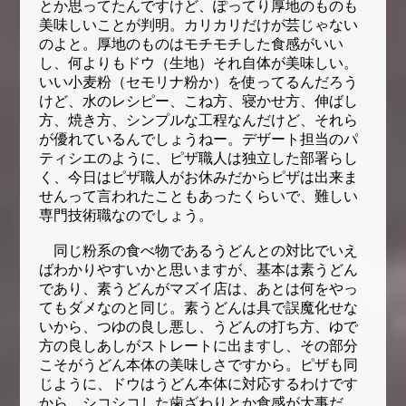
とか思ってたんですけど、ぽってり厚地のものも
美味しいことが判明。カリカリだけが芸じゃない
のよと。厚地のものはモチモチした食感がいい
し、何よりもドウ（生地）それ自体が美味しい。
いい小麦粉（セモリナ粉か）を使ってるんだろう
けど、水のレシピー、こね方、寝かせ方、伸ばし
方、焼き方、シンプルな工程なんだけど、それら
が優れているんでしょうねー。デザート担当のパ
ティシエのように、ピザ職人は独立した部署らし
く、今日はピザ職人がお休みだからピザは出来ま
せんって言われたこともあったくらいで、難しい
専門技術職なのでしょう。
同じ粉系の食べ物であるうどんとの対比でいえ
ばわかりやすいかと思いますが、基本は素うどん
であり、素うどんがマズイ店は、あとは何をやっ
てもダメなのと同じ。素うどんは具で誤魔化せな
いから、つゆの良し悪し、うどんの打ち方、ゆで
方の良しあしがストレートに出ますし、その部分
こそがうどん本体の美味しさですから。ピザも同
じように、ドウはうどん本体に対応するわけです
から、シコシコした歯ざわりとか食感が大事だ