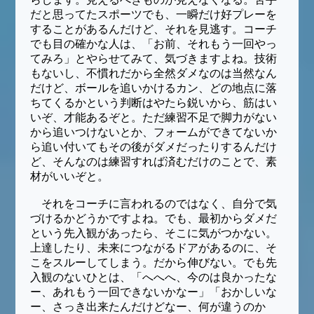
だと思ってたスポーツでも、一瞬だけ好プレーを
することがあるんだけど、それを見逃す。コーチ
でも目の確かな人は、「お前、それもう一回やっ
てみろ」とやらせてみて、気づきますよね。技術
もないし、不慣れだから全然ダメなのは当然なん
だけど、ボールを追いかけるカン、どの地点に落
ちてくるかという判断はやたら鋭いから、筋はい
いぞ、才能あるぞと。ただ練習不足で脚力がない
から追いつけないとか、フォームができてないか
ら追い付いてもその後がダメだったりするんだけ
ど、そんなのは練習すれば済むだけのことで、素
材がいいぞと。
それをコーチに言われるのではなく、自分で気
づけるかどうかですよね。でも、最初からダメだ
という先入観があったら、そこに気がつかない。
上達したり、未来につながるドアがあるのに、そ
こをスルーしてしまう。だから伸びない。でも先
入観のないひとは、「へへへ、今のは良かったな
ー、あれもう一回できないかなー」「おかしいな
ー、さっき出来たんだけどなー、何が違うのか