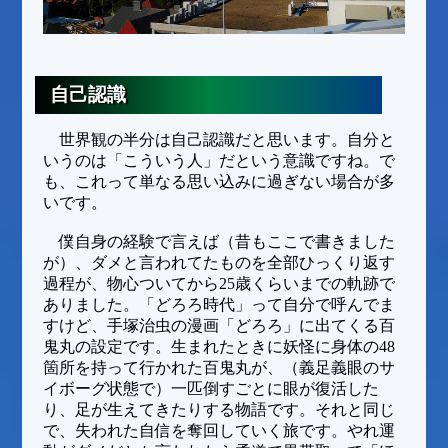
自己認識
世界観の半分は自己認識だと思います。自分と
いうのは「こういう人」だという意識ですね。で
も、これって単なる思い込みに過ぎない場合が多
いです。
僕自身の経験で言えば（昔もここで書きました
が）、ダメと言われてたものを全部ひっくり返す
過程が、物心ついてから25歳くらいまでの軌跡で
ありました。「どろろ時代」って自分で呼んでま
すけど、手塚治虫の漫画「どろろ」に出てくる百
鬼丸の設定です。生まれたときに妖怪に身体の48
箇所を持って行かれた百鬼丸が、（義足義眼のサ
イボーグ状態で）一匹倒すごとに眼が復活した
り、足が生えてきたりする物語です。それと同じ
で、失われた自信を奪回していく旅です。やれ運