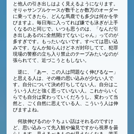
と他人の引き出しはよく見えるようになります。
そりゃサンプルケースが数千とか数万のオーダー
に乗ってきたら、どんな馬鹿でも多少は何かを学
びますよ。毎日海に入ってれば嫌でも泳ぎが上手
くなるのと同じで。いつも思うのは、「なんだ引
き出しあるのに全然開けてないじゃん」ってのが
多すぎです。もったいないです。すべては思い込
みです。なんか知らんけどネガ封印してて、犯罪
現場の警察の立ち入り禁止のテープみたいなのが
張られてて、近づこうともしない。
逆に、「あー、この人は問題なく伸びるなー」
と思える人は、その種の思い込みが少ない人で
す。自分について決め打ちしてない人。自分はこ
ういう人だと強く思っていない人。これからいく
らでも自分は変わっていくだろうし、変わって当
然と、ごく自然に思えている人、こういう人は伸
びますよね。
何故伸びるのか？ちょい話はそれるのですけ
ど、思い込みって先入観や偏見ですから視界を曇
らします。見えるべきものが見えなくなる。苦手