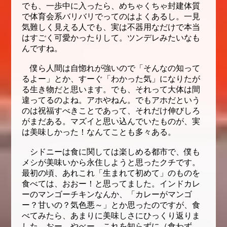
でも、一歩中に入ったら、めちゃくちゃ封建体質
で体育会系バリバリでってのはよくあるし。一見
気難しく見える人でも、実は不器用なだけで本当
はすごく可愛かったりして。ツンデレみたいなも
んですね。
僕ら人間は自惚れが強いので「そんなの知って
るよー」とか、すーぐ「わかった気」になりたが
る生き物だと思います。でも、それって大体は間
違ってるのよね。アホやねん。でもアホだという
のは祝福すべきことであって、それだけ伸びしろ
がまだある。マズイと思い込んでいたものが、実
は美味しかった！なんてことも多々ある。
シドニーは食に関しては楽しめる都市で、僕も
メシが美味いから永住しようと思ったクチです。
最初の頃、あれこれ「生まれて初めて」のものを
食べては、おおー！と思ってました。インドカレ
ーのマンゴーチキンなんか、「カレーがマンゴ
ー？甘いの？気色悪～」とか思ったのですが、食
べてみたら、あまりに美味しさにひっくり返りま
した。おー、やべー、これを知らずに（食わず