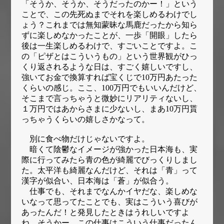
「そうか、そうか、そうだったのかー！」という
ことで、この先死ぬまでそれを楽しめるわけでし
ょう？これまでは無知蒙昧な馬鹿だったから知ら
ずに楽しめなかったことが、一歩「開眼」したら
後は一生楽しめるわけで、すごいことですよ。こ
の「ピザとはこういうもの」という世界観がひっ
くり返されるような日は、すごく嬉しいですし、
強いてお金で換算すれば宝くじで10万円あたった
くらいの感じ。ここ、100万円でもいいんだけど、
そこまで言っちゃうと微妙にリアリティないし、
１万円ではあからさまに少ないし、まあ10万円貰
っちゃうくらいの嬉しさかなって。
別に食べ物だけじゃないですよ。
暗くて陰鬱なイメージが強かった日本海も、実
際に行ってみたら青の色が綺麗でびっくりしまし
た。太平洋も綺麗なんだけど、それは「青」って
漢字が似合い、日本海は「蒼」が似合う。
仕事でも、それまでなんかイヤだな、楽しめな
いなって思ってたことでも、実はこういう喜びが
あったんだ！と発見したときはうれしいですよ
ね。そうかー、この仕事はこういう仕事だったん