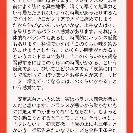
い」という傾向はあります。ブレイクスルーの直
前によく訪れる真空地帯、暗くて寒くて無重力と
いう居たたまれないような時期があったりするん
ですけど、そこがクリアできずに辞めてしまう。
だから伸びないんじゃないかな。上手な人はそこ
を乗りきれるバランス感覚があります。それは立
体的なバランスもあるし、時間的なバランス感覚
もあります。料理でいえば「このくらい味を染み
込ませようとしたら、このくらい時間がかかる」
というカンドコロであり、「このくらいの技術を
習得するにはこのくらいの時間がかかる」という
感覚であり、ひいてはビジネスでも「次第に口コ
ミで広がって、ぼつぼつとお客さんが来て、リピ
ーター増えてってなるにはこのくらいかかる」と
いう感覚です。
安定志向というのは、実はバランス感覚が悪い
んだと思います。バランスが悪いから動かないも
のに絶えずつかまってないとならない。ちょっと
でも動こうとするとコケてしまう。そういえば、
「ブレない」「初志貫徹」「岩の上にも三年」と
かいう一行広告みたいなフレーズを金科玉条みた