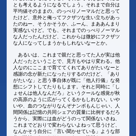
とも考えるようになるでしょう。それまで自分は
平均値そのままの、のっぺりノーマルだと思って
たけど、意外と俺ってフクザツな生い立ちがあっ
たのねー、そうかそうか、ふーん、まああんまり
実感ないけど。でも、それまでのっぺりノーマル
な人だったんだけど、これからは微妙にフクザツ
な人になってしまうかもしれないなーとか。
あるいは、これまで親だと思ってた人が実は他
人だったということで、見方もやはり変わる。他
人なのにここまで育ててくれてありがたいなーと
感謝の念が新たになったりするのだけど、「あり
がたいな」と思う事自体が既に「他人行儀」な発
想にシフトしてたりもします。それと同時に「し
ょせんは他人なんだろ」というクールな感覚が秋
の高原のように広がってくるかもしれない。いや
いや、血のつながりなんぞナンボもんじゃい、人
間関係は記憶の共同シェアの質量に比例するだろ
うから、実際には血がどうのって関係ないさね、
これまでどおりで変わらないよねって思うけど、
なんかそう自分に「言い聞かせている」ような部