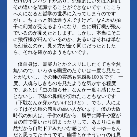
だけのインパクトがあり、究極的にいえば人間は
その違いを認識することができないです（ここら
へんになると哲学の世界に入ってしまうのです
が）。ちょっと例は違うんですけど、なんかの拍
子に幻覚が見えるようになり、空に飛行機が飛ん
でいるのが見えたとします。しかし、本当にそこ
に飛行機が飛んでいるのか、あるいはそれは単な
る幻覚なのか、見え方が全く同じだったとした
ら、それを確かめようもないです。
僕自身は、霊能力とかクスリにしたくても全然
無いので、いわゆる幽霊のたぐいは一度も見たこ
とがないし、その種の霊感も鈍感度100％です。一
度、人魂らしきものを見たような気がする程度
で、あとは「虫の知らせ」なんか一度も感じたこ
とないし、下駄の鼻緒が切れたこともないです
（下駄なんか穿かないけどけど）。でも、人によ
ってはその種の感度の高い人がいます。僕の大阪
時代の知人は、子供の頃から、勝手に障子や窓が
目の前で開いたり閉まったりして、あまりにも自
然だから自動ドアみたいな感じで、そーゆーもん
だと思ってたそうです。幽霊とかそういうのは見