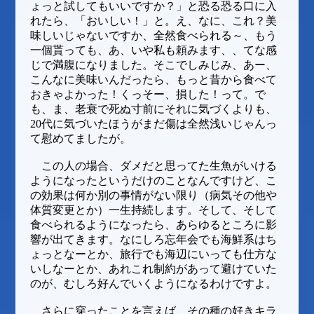
ょっと試してもいいですか？」と恐る恐る口に入
れたら、「おいしい！」と。え、なに、これ？美
味しいじゃないですか、全然食べられる～、もう
一個貰っても、あ、いや私も頼みます、、てな感
じで満腹になりました。そこでしみじみ、あー、
こんなに美味いんだったら、もっと昔から食べて
おきゃよかった！くっそー、損した！って。で
も、ま、老衰で死ぬ寸前にそれに気づくよりも、
20代に気づいたほうがまだ傷は全然浅いじゃんっ
て慰めてましたが。
この人の場合、ダメだと思ってた生魚がいける
ようになったというだけのことなんですけど、こ
の効果は何か別の事情がない限り（病気その他や
体質変更とか）一生持続します。そして、そして
食べられるようになったら、あらゆるところに影
響が出てきます。なにしろ忘年会でも海鮮系はち
ょっとなーとか、旅行でも海辺にいっても仕方な
いしなーとか、あれこれ制約があって避けていた
のが、むしろ好んでいくようになるわけですよ。
さらに穿ったことを言えば、その種の好きキラ