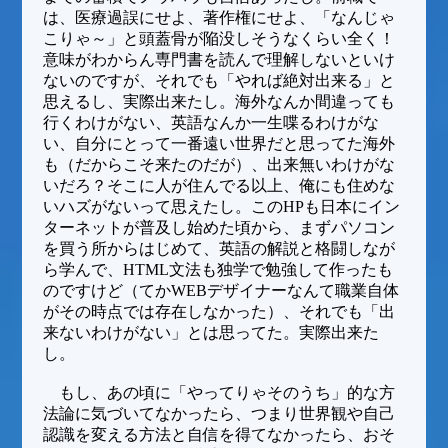
は、医療過誤にせよ、著作権にせよ、「なんじゃ
こりゃ～」と頭蓋骨が陥没しそうなくらい全く！
意味がわからん専門書を読んで理解しないといけ
ないのですが、それでも「やれば絶対出来る」と
思えるし、実際出来たし。海外なんか間違っても
行くわけがない、英語なんか一生喋るわけがな
い、自分にとって一番遠い世界だと思ってた海外
も（だからこそ来たのだが）、出来無いわけがな
いだろ？そこに人が住んでる以上、俺にも住めな
いハズがないって思えたし。このHPも日本にイン
ターネットが普及し始めた頃から、まずパソコン
を買う所からはじめて、英語の解説と格闘しなが
ら学んで、HTML文法も独学で勉強して作ったも
のですけど（てかWEBデザイナーなんて職業自体
がその時点では存在しなかった）、それでも「出
来ないわけがない」とは思ってた。実際出来た
し。
もし、あの頃に「やってりゃそのうち」的な方
法論に気づいてなかったら、つまり世界観や自己
認識を変える方法と自信を得てなかったら、おそ