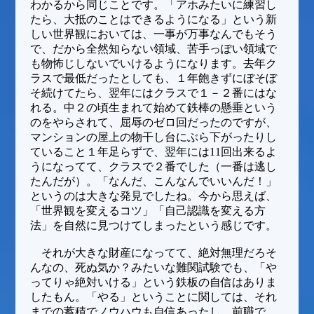
わかるから同じことです。「アホみたいに練習し
たら、大抵のことはできるようになる」という新
しい世界観においては、一事が万事なんでもそう
で、だから全然知らない領域、苦手っぽい領域で
も物怖じしないでいけるようになります。去年ク
ラスで最低だったとしても、１年飽きずにぼそぼ
そ続けてたら、翌年にはクラスで１－２番にはな
れる。中２の頃生まれて始めて鉄棒の懸垂という
のをやらされて、屈辱のゼロ回だったのですが、
マンションの屋上の物干し台にぶら下がったりし
ていること１年足らずで、翌年には11回出来るよ
うになってて、クラスで２番でした（一番は逃し
たんだが）。「なんだ、こんなんでいいんだ！」
というのは大きな発見でしたね。今から思えば、
「世界観を変えるコツ」「自己認識を変える方
法」を自然に見つけてしまったという感じです。
それが大きな財産になってて、絶対無理だろそ
んなの、死ぬ気か？みたいな難関試験でも、「や
ってりゃ絶対いける」という鉄板の自信はありま
したもん。「やる」ということに関しては、それ
までの蓄積でノウハウも自信あったし。前職で