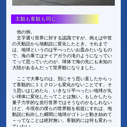
主観も客観も同じ
他の例。
文字通り世界に対する認識ですが、例えば中世
の天動説から地動説に変化したとき。それまで
は、地球というのは平べったいお皿みたいなもの
で、海の果てはナイアガラの滝のようになってい
てって思っていたのが、球体で海の先にも未知の
大陸があるんだって世界観になりました。
ここで大事なのは、別にそう思い直したからっ
て客観的に１ミクロンも変化がないことです。そ
う思いはじめたら、いきなり平べったい地球が丸
い球体に変化したってことは無い。もしかしたら
量子力学的な並行世界ではそうなのかもしれない
けど、今現在の僕らの世界観を前提にすれば、地
動説に転向した瞬間に地球がゴトンと動き始めて
～ってなことは絶対無い。客観的には何も変わっ
ていない。