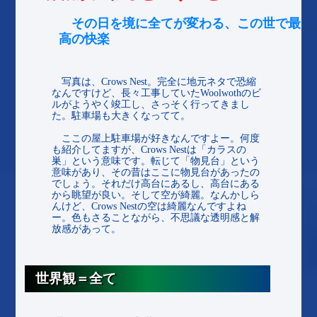
その日を境に全てが変わる、この世で最
高の快楽
写真は、Crows Nest。完全に地元ネタで恐縮
なんですけど、長々工事していたWoolwothのビ
ルがようやく竣工し、さっそく行ってきまし
た。駐車場も大きくなってて。
ここの屋上駐車場が好きなんですよー。何度
も紹介してますが、Crows Nestは「カラスの
巣」という意味です。転じて「物見台」という
意味があり、その昔はここに物見台があったの
でしょう。それだけ高台にあるし、高台にある
から眺望が良い。そして空が綺麗。なんかしら
んけど、Crows Nestの空は綺麗なんですよね
ー。色もさることながら、不思議な透明感と解
放感があって。
世界観＝全て