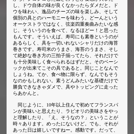
し、ドウ自体の味が良くなかったらダメだと。ド
ウを味わい、逸品のチーズの味を楽しみ、そして
個別の具とのハーモニーを味わう。どーんという
オーケストラではなく、弦楽四重奏曲みたいな感
じ。そういうのを食べて、なるほどー！と思った
もんです。そういえば、寿司にも素巻というのが
あるらしく、具を一切いれないシャリだけの海苔
巻きです。寿司米のうまさ、海苔のうまさ、そし
て絶妙な巻き方の三拍子揃ってたら、それだけで
も十分美味しく食べられるはずだと。そのベーシ
ックが出来てこその具であると。同じことなんで
しょうね。てか、食べ物に限らず、なんでもそう
なのかもしれない。素うどんみたいな基礎だけで
勝負できなきゃダメで、具やトッピングに走った
らあかんと。
同じように、10年以上住んで初めてフランスパ
ンが美味いと思えたり、ラビオリの美味さをやっ
と理解したり、「え、そうなの？」ということが
時々あります。めったにないけど。でも、それが
あった日は嬉しいですねー。感動です。だって、