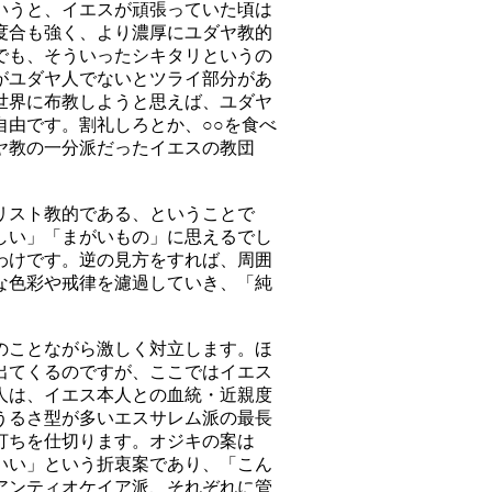
いうと、イエスが頑張っていた頃は
度合も強く、より濃厚にユダヤ教的
でも、そういったシキタリというの
がユダヤ人でないとツライ部分があ
世界に布教しようと思えば、ユダヤ
由です。割礼しろとか、○○を食べ
ヤ教の一分派だったイエスの教団
リスト教的である、ということで
しい」「まがいもの」に思えるでし
わけです。逆の見方をすれば、周囲
な色彩や戒律を濾過していき、「純
のことながら激しく対立します。ほ
出てくるのですが、ここではイエス
人は、イエス本人との血統・近親度
うるさ型が多いエスサレム派の最長
打ちを仕切ります。オジキの案は
いい」という折衷案であり、「こん
アンティオケイア派、それぞれに管