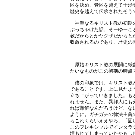
区を決め、管区を越えて干渉
歴史を越えて伝承されたそう
神聖なるキリスト教の初期の
ぶっちゃけた話、そーゆーこ
教だからとかヤクザだからと
収斂されるのであり、歴史の
原始キリスト教の展開に紙数
たいなものがこの初期の時点
僕の印象では、キリスト教と
であることです。上に見たよ
立ち上がっていきました。も
れません。また、異邦人にも
れば難解なんだろうけど、な
ように。ガチガチの律法主義
らこれくらいええやろ」「固
このフレキシブルでインタラ
埋もれてしまっていたかもし