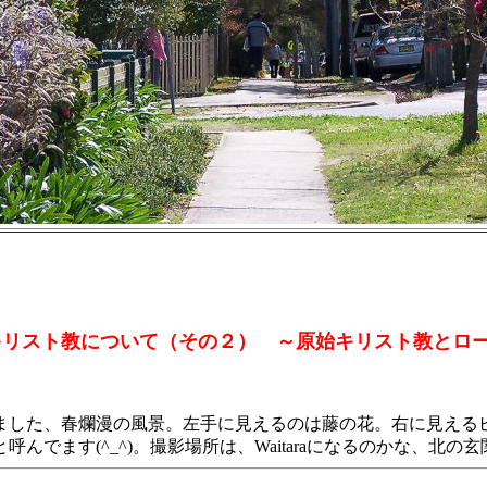
： キリスト教について（その２） ～原始キリスト教とロ
した、春爛漫の風景。左手に見えるのは藤の花。右に見える
でます(^_^)。撮影場所は、Waitaraになるのかな、北の玄関