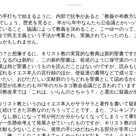
手打ちで始まるように、内部で抗争があると「教義や布教方
るでしょう。歴史を見ると、年がら年中なんたら公会議とかいっ
ていること、協議によって教義を決めること。こーゆーのって
会で民主主義という手法が考案され、実施されていったのも、
らかもしれません。
？と想像するに、キリスト教の実質的な教典は新約聖書です
くなるのは新約）、この新約聖書は、前述のように保守派のペ
僕は殆ど聖書というものを読んだことはないのですが、読みも
ばれるイエス本人の言行録のほか、使徒達の書簡などで成り立
いたい、おびただしい文献群のうちどれを聖書として認めるか
原型が出来たのも397年のカルタゴ教会会議だと言われていま
の宗教改革では「これは、いらんのとちゃう？」と選出に疑義が
リスト教というのはイエス本人がサラサラと著作を書いて疑
え続けてきた宗教なのだろうってことです。また、フレキシブ
、なし崩しになって何が何だか分からなくなってしまうって事
が一生懸命考えて発展させていったものですが、キリスト教の
文献も少ないことから、後世の手にゆだねられる部分が非常に
、「俺、こんなこと考えてへんかったけどなあ、でも、うまい