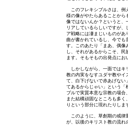
このフレキシブルさは、例え
様の像がやたらあることから
像ではないんか？というと、
リアしているらしいですが、
ア戦略には凄まじいものがあ
曲が書かれているし、今でも
す。このあたり「まあ、偶像
し、それがあるからこそ、民
ます。そもそもの出発点にお
しかしながら、一面ではキリ
教の内実をなすユダヤ教やイ
て、白下げないで赤あげない
てあるからじゃい」という「
ブルで実質本意な宗教の場合
また結構頑固なところも多く
りという部分に現れたりしま
このように、草創期の戒律重
が、以後のキリスト教の流れ