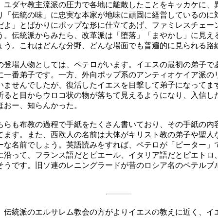
、ユダヤ教主流派の圧力で各地に離散したことをキッカケに、
り「伝統の味」に忠実な本家が地味に頑固に経営しているのに
だよ」とばかりにポップな形に仕立てあげ、ファミレスチェー
う。伝統派からみたら、改革派は「堕落」「まやかし」に見え
ょう。これはどんな分野、どんな場面でも普遍的に見られる路
登場人物としては、ペテロがいます。イエスの最初の弟子で
に一番弟子です。一方、外向ポップ系のアンティオケイア派の
いませんでしたが、復活したイエスを目撃して弟子になってま
祈ると目からウロコ状の物が落ちて見えるようになり、入信し
ほおー、知らんかった。
らも布教の過程で手紙をたくさん書いており、その手紙の内
てます。また、西欧人の名前は大体がキリスト教の弟子や聖人
ーな名前でしょう。英語読みをすれば、ペテロが「ピーター」
に沿って、フランス語だとピエール、イタリア語だとピエトロ
そうです。旧ソ連のレニングラードが昔のロシア名のペテルブ
伝統派のエルサレム教会の方がよりイエスの教えに近く、イ