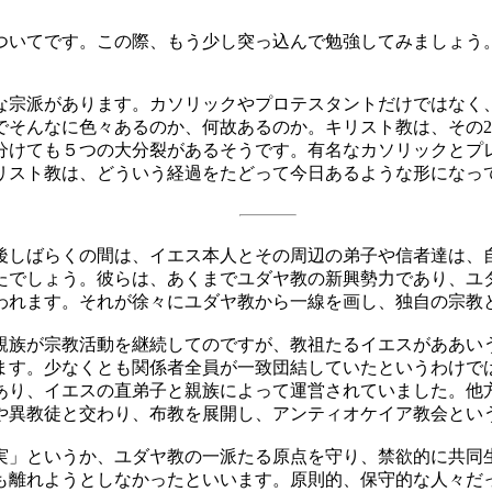
ついてです。この際、もう少し突っ込んで勉強してみましょう
宗派があります。カソリックやプロテスタントだけではなく
でそんなに色々あるのか、何故あるのか。キリスト教は、その2
分けても５つの大分裂があるそうです。有名なカソリックとプ
リスト教は、どういう経過をたどって今日あるような形になっ
しばらくの間は、イエス本人とその周辺の弟子や信者達は、
たでしょう。彼らは、あくまでユダヤ教の新興勢力であり、ユダ
われます。それが徐々にユダヤ教から一線を画し、独自の宗教
族が宗教活動を継続してのですが、教祖たるイエスがああい
ます。少なくとも関係者全員が一致団結していたというわけで
あり、イエスの直弟子と親族によって運営されていました。他
や異教徒と交わり、布教を展開し、アンティオケイア教会とい
」というか、ユダヤ教の一派たる原点を守り、禁欲的に共同
も離れようとしなかったといいます。原則的、保守的な人々だ