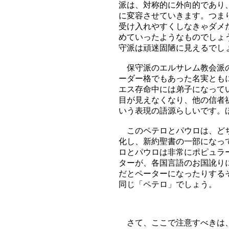
派は、対称的に外向的であり
に変容させていきます。つま
受け入れやすくしなきゃダメ
めていったようなものでしょ
守派は頑迷固陋に見えるでし
保守派のエルサレム教会派の
ーダー格でもあった名実とも
エス存命中には弟子になって
目が見えなくなり、他の信者
いう表現の語源らしいです。
このペテロとパウロは、どち
化し、新約聖書の一部になっ
ロとパウロは非常にポピュラ
ターが、各国言語のお国訛り
だとペーターになったりする
同じ「ペテロ」でしょう。
さて、ここで注意すべきは、