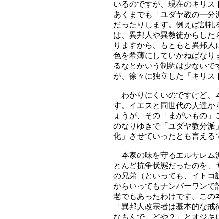
いるのですが、現在のキリス
あくまでも「ユダヤ教の一分
だったりします。例えば割礼
は、異邦人や異教徒からした
りますから、もともと異邦人
色を希薄にしていかねばなり
るなとかいう制約は少ないで
が、徐々に独立した「キリス
わかりにくいのですけど、本
す。イエスと同世代の人達か
ょうが、その「まがいもの」
のなりゆきで「ユダヤ教分派
化」させていったとも言える
本家の味を守るエルサレム派
とんど抗争状態だったのを、
の兄弟（といっても、イトコ
からいってもナンバーワンで
老でもあったわけです。この
「異邦人改宗者は基本的な戒
なもんで、どや？」とオジキ