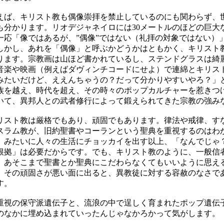
ば、キリスト教も偶像崇拝を禁止しているのにも関わらず、
も分かります。リオデジャネイロには30メートルのほどの巨大
一応「像ではあるが、”偶像”ではない（礼拝の対象ではない）
しかし、あれを「偶像」と呼ぶかどうかはともかく、キリスト
ります。宗教画は山ほど書かれているし、ステンドグラスは綺
音楽や映画（例えばダヴィンチコードにせよ）で連綿とキリス
みたいだけど、ええんちゃうの？だって分かりやすいやろ？」
族を越え、時代を超え、その時々のポップカルチャーを惹きつ
いて、異邦人との武者修行によって鍛えられてきた宗教の強み
スト教は厳格でもあり、頑固でもあります。律法や戒律、す
スラム教が、旧約聖書やコーランという聖典を重視するのはわ
」みたいに人々の生活にチョッカイを出す以上、「なんでじゃ
根拠」は必要だからです。でも、キリスト教のように、一般信
、あそこまで聖書とか聖典にこだわらなくてもいいように思え
、その頑固さが悪い面に出ると、異教徒に対する容赦のなさで
す。
視の保守派遺伝子と、流浪の中で逞しく育まれたポップ遺伝子
のなかに埋め込まれていったんじゃなかろかって気がします。