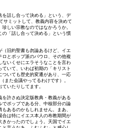
法を話し合って決める」という、デ
てサミットして、教義内容を決めて
、珍しい宗教なのではなかろうか。
この「話し合って決める」という慣
が（旧約聖書も勿論あるけど、イエ
テロとポップ派のパウロ、その他複
しないくせにエラそうなことを言わ
っていて、いわば初期の「キリスト
についても歴史的変遷があり、一応
す（また会議やってるわけです）。
出ていたりしてます。
義を許さぬ決定版教典・教義がある
ルでポップである分、中核部分の論
情もあるのかもしれません。まあ、
場合は特にイエス本人の布教期間が
大きかったのでしょう。天国でイエ
こと言うなあ、ふむふむ」と感心し