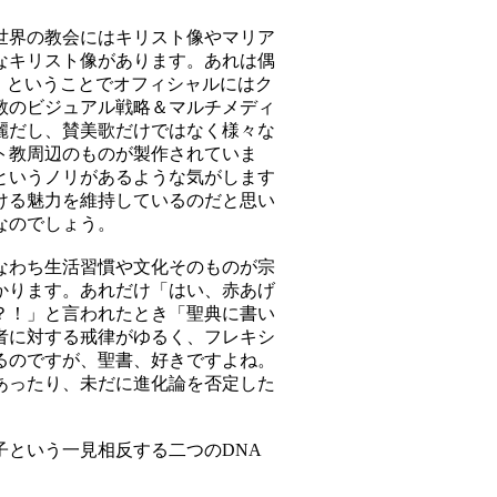
世界の教会にはキリスト像やマリア
なキリスト像があります。あれは偶
」ということでオフィシャルにはク
教のビジュアル戦略＆マルチメディ
麗だし、賛美歌だけではなく様々な
ト教周辺のものが製作されていま
というノリがあるような気がします
ける魅力を維持しているのだと思い
なのでしょう。
なわち生活習慣や文化そのものが宗
かります。あれだけ「はい、赤あげ
？！」と言われたとき「聖典に書い
者に対する戒律がゆるく、フレキシ
るのですが、聖書、好きですよね。
あったり、未だに進化論を否定した
という一見相反する二つのDNA