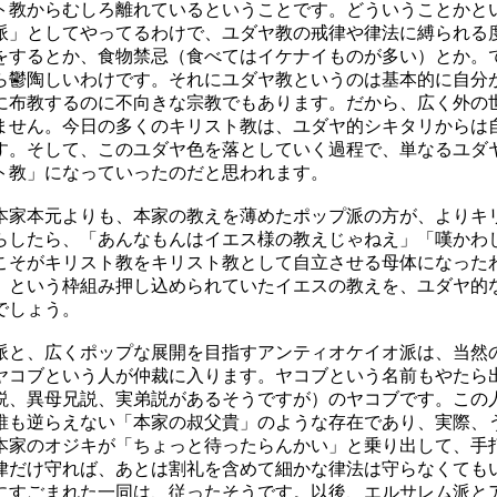
ト教からむしろ離れているということです。どういうことかと
派」としてやってるわけで、ユダヤ教の戒律や律法に縛られる
をするとか、食物禁忌（食べてはイケナイものが多い）とか。
ら鬱陶しいわけです。それにユダヤ教というのは基本的に自分
に布教するのに不向きな宗教でもあります。だから、広く外の
ません。今日の多くのキリスト教は、ユダヤ的シキタリからは自
す。そして、このユダヤ色を落としていく過程で、単なるユダ
ト教」になっていったのだと思われます。
家本元よりも、本家の教えを薄めたポップ派の方が、よりキ
らしたら、「あんなもんはイエス様の教えじゃねえ」「嘆かわ
こそがキリスト教をキリスト教として自立させる母体になった
」という枠組み押し込められていたイエスの教えを、ユダヤ的
でしょう。
と、広くポップな展開を目指すアンティオケイオ派は、当然
ヤコブという人が仲裁に入ります。ヤコブという名前もやたら
説、異母兄説、実弟説があるそうですが）のヤコブです。この
誰も逆らえない「本家の叔父貴」のような存在であり、実際、
本家のオジキが「ちょっと待ったらんかい」と乗り出して、手
律だけ守れば、あとは割礼を含めて細かな律法は守らなくても
にすごまれた一同は、従ったそうです。以後、エルサレム派と