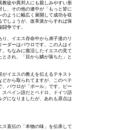
異教徒や異邦人にも親しみやすい形
対し、その他の連中が「もっと皆に
ンのように幅広く展開して成功を収
るでしょうが、改革派からすれば保
線闘争です。
あり、イエス存命中から弟子達のリ
リーダーはパウロです。この人はイ
す。ちなみに復活したイエスの見て
たとされ、「目から鱗が落ちた」と
容がイエスの教えを伝えるテキスト
などから取られてますが、このペテ
で、パウロが「ポール」です。ピー
、スペイン語だとペドロ、ドイツ語
ルグになりましたが、あれも原点は
エス直伝の「本物の味」を伝承して