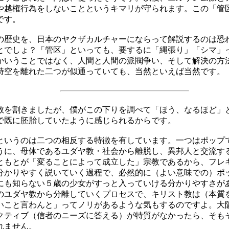
や越権行為をしないことというキマリが守られます。この「管
です。
歴史を、日本のヤクザカルチャーにならって解説するのは恐
とでしょ？「管区」といっても、要するに「縄張り」「シマ」
かいうことではなく、人間と人間の派閥争い、そして解決の方
時空を離れた二つが似通っていても、当然といえば当然です。
を割きましたが、僕がこの下りを調べて「ほう、なるほど」と
で既に胚胎していたように感じられるからです。
いうのは二つの相反する特徴を有しています。一つはポップ
うに、母体であるユダヤ教・社会から離脱し、異邦人と交流す
ともとが「変ることによって成立した」宗教であるから、フレ
分かりやすく説いていく過程で、必然的に（よい意味での）ポ
にも知らない５歳の少女がすっと入っていける分かりやすさが
のユダヤ教から分離していくプロセスで、キリスト教は（本質
いこと言わんと」ってノリがあるような気もするのですよ。大
クティブ（信者のニーズに答える）が特質がなかったら、そも
れません。