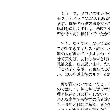
もう一つ、ヤコブのオジキの
モクラティックなDNAもあ
ます。抗争の解決方法を持っ
臆測を逞しくすれば、西欧社
習がその前に根付いていたか
でも、なんでそうなってるの
スが出てきてキリスト教らし
数の人が書いていますよね。
せて貰えば、あれは福音と呼
教論文集」だと思います。だ
「これぞ決定版」と言われる
が、1000年以上後のルター
何が言いたいかというと、キ
のではなく、常に常に皆で考
理と構造だけは死守しないと
どんな宗教でも後世の信者達
１－３年と極端に短く、また
ス本人が今の聖書を読んだら