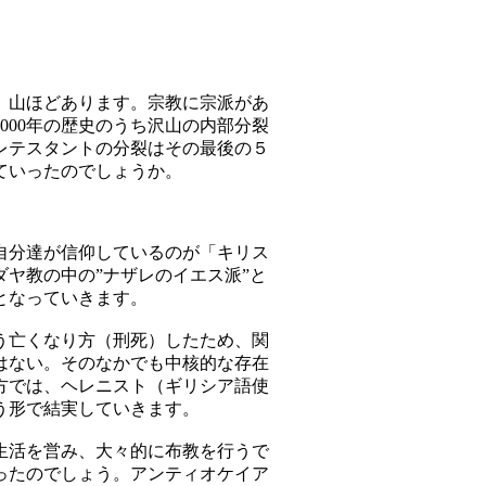
。
、山ほどあります。宗教に宗派があ
000年の歴史のうち沢山の内部分裂
レテスタントの分裂はその最後の５
ていったのでしょうか。
自分達が信仰しているのが「キリス
ヤ教の中の”ナザレのイエス派”と
となっていきます。
う亡くなり方（刑死）したため、関
はない。そのなかでも中核的な存在
方では、ヘレニスト（ギリシア語使
う形で結実していきます。
生活を営み、大々的に布教を行うで
ったのでしょう。アンティオケイア