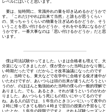
レベルにはいくと思います。
要は、短時間に、常識外れの量を叩き込めるかどうかで
す。「これだけやれば出来て当然」と誰もが思うくらい
の、笑っちゃうくらいの物量を注ぎ込めるかどうか、そう
いうことを思い付けるかどうか、それをやる気になるかど
うかです。一番大事なのは「思い付けるかどうか」だと思
います。
僕は司法試験やってました。いまは合格者も増えて、大
分楽になってきましたが、僕が受かった当時はかなり難し
い時期だったです（だからこそ改革論議になったのです
が）。当時でも、東大などで在学中に合格する俊才連中が
いたわけですが、あいつらは頭の出来が違うんだろうとい
うのが、のほほんと勉強始めた当時の僕らの一般的理解で
ありました。でも、あるとき、それが違うというのがわか
りました。あいつらもう死にもの狂いにやってるのです
ね。ある人の話では、１年生のときコンパにいって夜中の
２時に帰ってきても朝の４時まで翌日の授業の予習をして
いたとか。１年生の段階でですよ、それも試験シーズンと