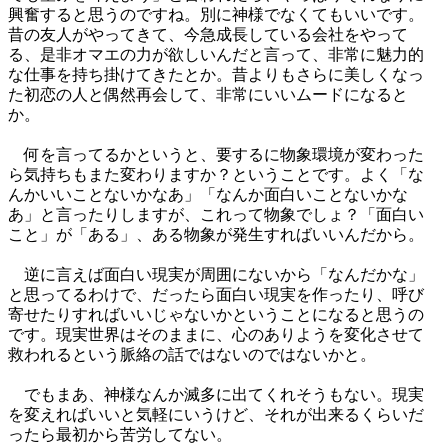
興奮すると思うのですね。別に神様でなくてもいいです。
昔の友人がやってきて、今急成長している会社をやって
る、是非オマエの力が欲しいんだと言って、非常に魅力的
な仕事を持ち掛けてきたとか。昔よりもさらに美しくなっ
た初恋の人と偶然再会して、非常にいいムードになると
か。
何を言ってるかというと、要するに物象環境が変わった
ら気持ちもまた変わりますか？ということです。よく「な
んかいいことないかなあ」「なんか面白いことないかな
あ」と言ったりしますが、これって物象でしょ？「面白い
こと」が「ある」、ある物象が発生すればいいんだから。
逆に言えば面白い現実が周囲にないから「なんだかな」
と思ってるわけで、だったら面白い現実を作ったり、呼び
寄せたりすればいいじゃないかということになると思うの
です。現実世界はそのままに、心のありようを変化させて
救われるという脈絡の話ではないのではないかと。
でもまあ、神様なんか滅多に出てくれそうもない。現実
を変えればいいと気軽にいうけど、それが出来るくらいだ
ったら最初から苦労してない。