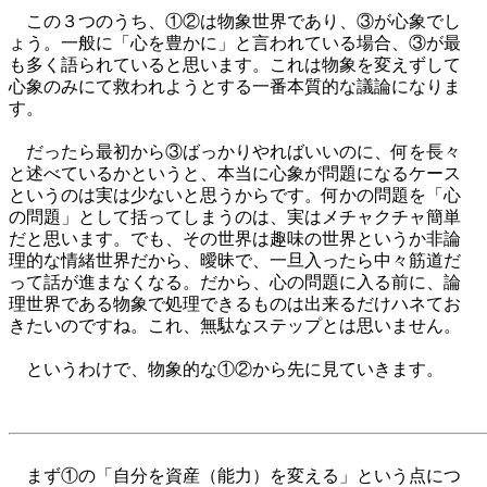
この３つのうち、①②は物象世界であり、③が心象でし
ょう。一般に「心を豊かに」と言われている場合、③が最
も多く語られていると思います。これは物象を変えずして
心象のみにて救われようとする一番本質的な議論になりま
す。
だったら最初から③ばっかりやればいいのに、何を長々
と述べているかというと、本当に心象が問題になるケース
というのは実は少ないと思うからです。何かの問題を「心
の問題」として括ってしまうのは、実はメチャクチャ簡単
だと思います。でも、その世界は趣味の世界というか非論
理的な情緒世界だから、曖昧で、一旦入ったら中々筋道だ
って話が進まなくなる。だから、心の問題に入る前に、論
理世界である物象で処理できるものは出来るだけハネてお
きたいのですね。これ、無駄なステップとは思いません。
というわけで、物象的な①②から先に見ていきます。
まず①の「自分を資産（能力）を変える」という点につ