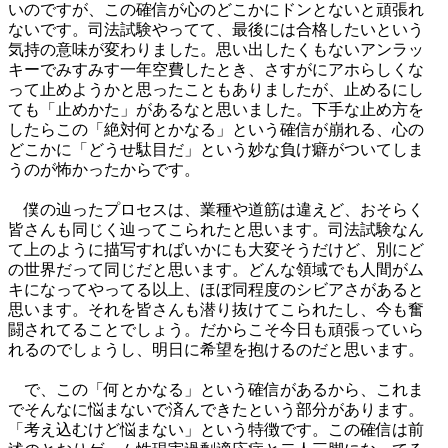
いのですが、この確信が心のどこかにドンとないと頑張れ
ないです。司法試験やってて、最後には合格したいという
気持の意味が変わりました。思い出したくもないアンラッ
キーでみすみす一年空費したとき、さすがにアホらしくな
って止めようかと思ったこともありましたが、止めるにし
ても「止めかた」があるなと思いました。下手な止め方を
したらこの「絶対何とかなる」という確信が崩れる、心の
どこかに「どうせ駄目だ」という妙な負け癖がついてしま
うのが怖かったからです。
僕の辿ったプロセスは、業種や道筋は違えど、おそらく
皆さんも同じく辿ってこられたと思います。司法試験なん
て上のように描写すればいかにも大変そうだけど、別にど
の世界だって同じだと思います。どんな領域でも人間がム
キになってやってる以上、ほぼ同程度のシビアさがあると
思います。それを皆さんも潜り抜けてこられたし、今も奮
闘されてることでしょう。だからこそ今日も頑張っていら
れるのでしょうし、明日に希望を抱けるのだと思います。
で、この「何とかなる」という確信があるから、これま
でそんなに悩まないで済んできたという部分があります。
「考え込むけど悩まない」という特徴です。この確信は前