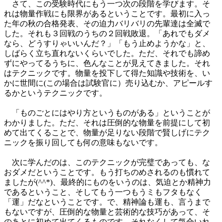
さて、この受験時代にもう一つ次の段階を学びます。そ
れは物量作戦にも限界があるということです。最初に入っ
た年の秋の合格発表、その迫力バリバリの先輩達は全滅で
した。それも３回戦のうちの２回戦敗退。「あれでもダメ
なら、どうすりゃいいんだ？」「もう止めようかな」と、
しばらく立ち直れないくらいでした。ただ、それでも諦め
ずにやってるうちに、色んなことが見えてきました。それ
はテクニックです。物量を投下して得た知識や技術を、い
かに世間に(この場合は試験官に）売り込むか、アピールす
るかというテクニックです。
「ものごとにはやり方というものがある」ということが
わかりました。ただ、それは圧倒的な物量を前提にして初
めて出てくることで、物量が足りない段階で賢しげにテク
ニックを振り回しても何の意味もないです。
次に学んだのは、このテクニックが完璧であっても、な
おダメだということです。もう打ちのめされるのも慣れて
ましたが(^^*)、最終的にものをいうのは、気迫とか精神力
であるということ、そしてもう一つもうミもフタもなく
「運」だなということです。で、精神論も運も、言うまで
もないですが、圧倒的な物量と芸術的な技巧があって、そ
のあとに初めて出てくるものです。それなくして気合いれ