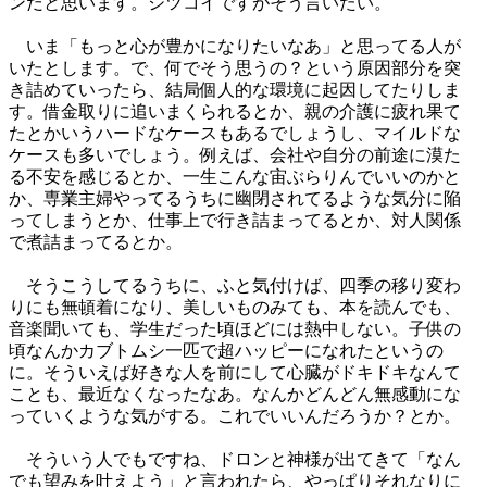
ンだと思います。シツコイですがそう言いたい。
いま「もっと心が豊かになりたいなあ」と思ってる人が
いたとします。で、何でそう思うの？という原因部分を突
き詰めていったら、結局個人的な環境に起因してたりしま
す。借金取りに追いまくられるとか、親の介護に疲れ果て
たとかいうハードなケースもあるでしょうし、マイルドな
ケースも多いでしょう。例えば、会社や自分の前途に漠た
る不安を感じるとか、一生こんな宙ぶらりんでいいのかと
か、専業主婦やってるうちに幽閉されてるような気分に陥
ってしまうとか、仕事上で行き詰まってるとか、対人関係
で煮詰まってるとか。
そうこうしてるうちに、ふと気付けば、四季の移り変わ
りにも無頓着になり、美しいものみても、本を読んでも、
音楽聞いても、学生だった頃ほどには熱中しない。子供の
頃なんかカブトムシ一匹で超ハッピーになれたというの
に。そういえば好きな人を前にして心臓がドキドキなんて
ことも、最近なくなったなあ。なんかどんどん無感動にな
っていくような気がする。これでいいんだろうか？とか。
そういう人でもですね、ドロンと神様が出てきて「なん
でも望みを叶えよう」と言われたら、やっぱりそれなりに