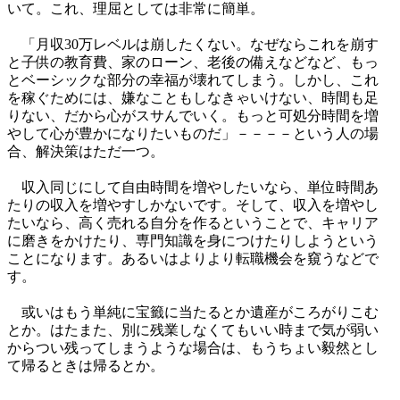
いて。これ、理屈としては非常に簡単。
「月収30万レベルは崩したくない。なぜならこれを崩す
と子供の教育費、家のローン、老後の備えなどなど、もっ
とベーシックな部分の幸福が壊れてしまう。しかし、これ
を稼ぐためには、嫌なこともしなきゃいけない、時間も足
りない、だから心がスサんでいく。もっと可処分時間を増
やして心が豊かになりたいものだ」－－－－という人の場
合、解決策はただ一つ。
収入同じにして自由時間を増やしたいなら、単位時間あ
たりの収入を増やすしかないです。そして、収入を増やし
たいなら、高く売れる自分を作るということで、キャリア
に磨きをかけたり、専門知識を身につけたりしようという
ことになります。あるいはよりより転職機会を窺うなどで
す。
或いはもう単純に宝籤に当たるとか遺産がころがりこむ
とか。はたまた、別に残業しなくてもいい時まで気が弱い
からつい残ってしまうような場合は、もうちょい毅然とし
て帰るときは帰るとか。