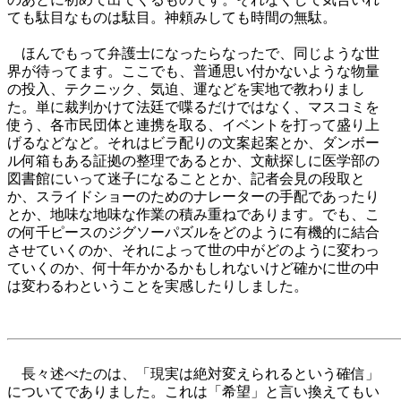
ても駄目なものは駄目。神頼みしても時間の無駄。
ほんでもって弁護士になったらなったで、同じような世
界が待ってます。ここでも、普通思い付かないような物量
の投入、テクニック、気迫、運などを実地で教わりまし
た。単に裁判かけて法廷で喋るだけではなく、マスコミを
使う、各市民団体と連携を取る、イベントを打って盛り上
げるなどなど。それはビラ配りの文案起案とか、ダンボー
ル何箱もある証拠の整理であるとか、文献探しに医学部の
図書館にいって迷子になることとか、記者会見の段取と
か、スライドショーのためのナレーターの手配であったり
とか、地味な地味な作業の積み重ねであります。でも、こ
の何千ピースのジグソーパズルをどのように有機的に結合
させていくのか、それによって世の中がどのように変わっ
ていくのか、何十年かかるかもしれないけど確かに世の中
は変わるわということを実感したりしました。
長々述べたのは、「現実は絶対変えられるという確信」
についてでありました。これは「希望」と言い換えてもい