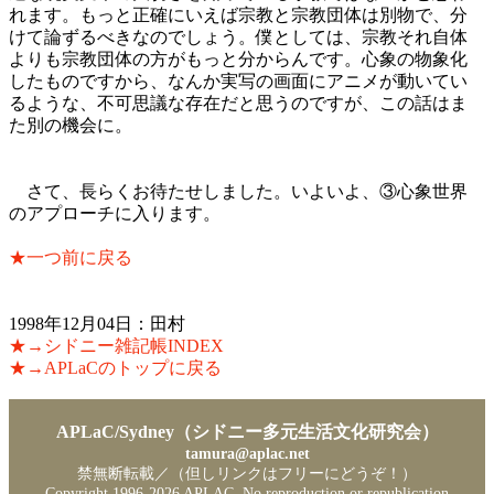
れます。もっと正確にいえば宗教と宗教団体は別物で、分
けて論ずるべきなのでしょう。僕としては、宗教それ自体
よりも宗教団体の方がもっと分からんです。心象の物象化
したものですから、なんか実写の画面にアニメが動いてい
るような、不可思議な存在だと思うのですが、この話はま
た別の機会に。
さて、長らくお待たせしました。いよいよ、③心象世界
のアプローチに入ります。
★一つ前に戻る
1998年12月04日：田村
★→シドニー雑記帳INDEX
★→APLaCのトップに戻る
APLaC/Sydney（シドニー多元生活文化研究会）
tamura@aplac.net
禁無断転載／（但しリンクはフリーにどうぞ！）
Copyright 1996-
2026 APLAC. No reproduction or republication