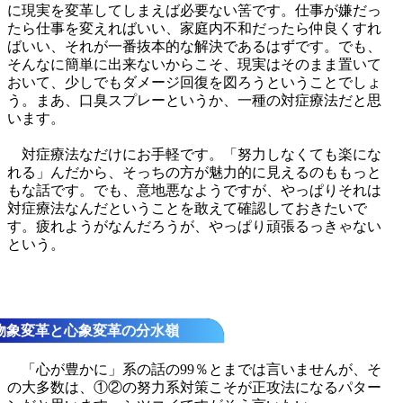
に現実を変革してしまえば必要ない筈です。仕事が嫌だっ
たら仕事を変えればいい、家庭内不和だったら仲良くすれ
ばいい、それが一番抜本的な解決であるはずです。でも、
そんなに簡単に出来ないからこそ、現実はそのまま置いて
おいて、少しでもダメージ回復を図ろうということでしょ
う。まあ、口臭スプレーというか、一種の対症療法だと思
います。
対症療法なだけにお手軽です。「努力しなくても楽にな
れる」んだから、そっちの方が魅力的に見えるのももっと
もな話です。でも、意地悪なようですが、やっぱりそれは
対症療法なんだということを敢えて確認しておきたいで
す。疲れようがなんだろうが、やっぱり頑張るっきゃない
という。
物象変革と心象変革の分水嶺
「心が豊かに」系の話の99％とまでは言いませんが、そ
の大多数は、①②の努力系対策こそが正攻法になるパター