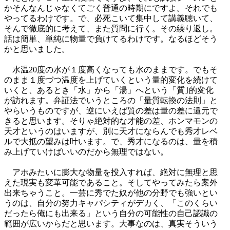
かそんなんじゃなくてごく普通の時期にですよ。それでも
やってるわけです。で、必死こいて集中して講義聴いて、
そんで徹底的に考えて、また質問に行く。その繰り返し。
話は簡単、単純に物量で負けてるわけです。なるほどそう
かと思いました。
水温20度の水が１度高くなっても水のままです。でもそ
のまま１度づつ温度を上げていくという量的変化を続けて
いくと、あるとき「水」から「湯」へという「質｣的変化
が訪れます。弁証法でいうところの「量質転換の法則」と
やらいうものですが、逆にいえば質の差は量の差に還元で
きると思います。そりゃ絶対的な才能の差、ホンマモンの
天才というのはいますが、別に天才にならんでも秀才レベ
ルで大抵の望みは叶います。で、秀才になるのは、量を積
み上げていけばいいのだから無理ではない。
アホみたいに膨大な物量を投入すれば、絶対に無理と思
えた現実も変革可能であること。そしてやってみたら案外
出来ちゃうこと。一芸に秀でた奴が他の分野でも強いとい
うのは、自分の努力キャパシティがデカく、「このくらい
だったら俺にも出来る」という自分の可能性の自己認識の
範囲が広いからだと思います。大事なのは、真実そういう