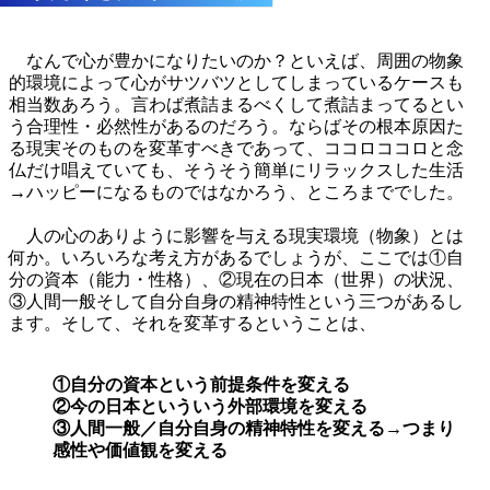
なんで心が豊かになりたいのか？といえば、周囲の物象
的環境によって心がサツバツとしてしまっているケースも
相当数あろう。言わば煮詰まるべくして煮詰まってるとい
う合理性・必然性があるのだろう。ならばその根本原因た
る現実そのものを変革すべきであって、ココロココロと念
仏だけ唱えていても、そうそう簡単にリラックスした生活
→ハッピーになるものではなかろう、ところまででした。
人の心のありように影響を与える現実環境（物象）とは
何か。いろいろな考え方があるでしょうが、ここでは①自
分の資本（能力・性格）、②現在の日本（世界）の状況、
③人間一般そして自分自身の精神特性という三つがあるし
ます。そして、それを変革するということは、
①自分の資本という前提条件を変える
②今の日本といういう外部環境を変える
③人間一般／自分自身の精神特性を変える→つまり
感性や価値観を変える