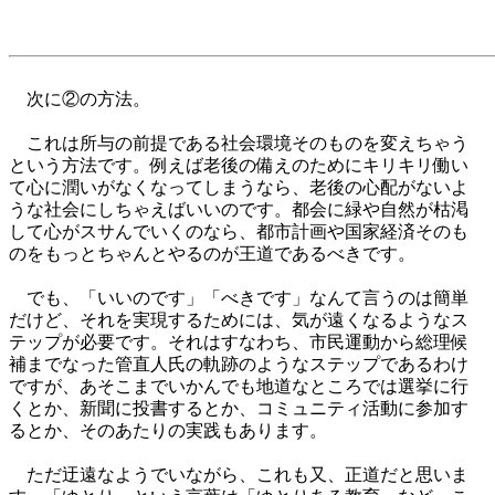
次に②の方法。
これは所与の前提である社会環境そのものを変えちゃう
という方法です。例えば老後の備えのためにキリキリ働い
て心に潤いがなくなってしまうなら、老後の心配がないよ
うな社会にしちゃえばいいのです。都会に緑や自然が枯渇
して心がスサんでいくのなら、都市計画や国家経済そのも
のをもっとちゃんとやるのが王道であるべきです。
でも、「いいのです」「べきです」なんて言うのは簡単
だけど、それを実現するためには、気が遠くなるようなス
テップが必要です。それはすなわち、市民運動から総理候
補までなった管直人氏の軌跡のようなステップであるわけ
ですが、あそこまでいかんでも地道なところでは選挙に行
くとか、新聞に投書するとか、コミュニティ活動に参加す
るとか、そのあたりの実践もあります。
ただ迂遠なようでいながら、これも又、正道だと思いま