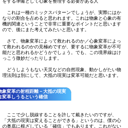
をする準備として心象を整理する必要がある人
これは一種のミックスパターンでしょうが、実際にはか
なりの割合を占めると思われます。これは物象と心象の有
機的関連ということで非常に重要なポイントだと思います
ので、後にまた考えてみたいと思います。
さて、物象変革によって救われるのか／心象変革によっ
て救われるのかの見極めですが、要するに物象変革が不可
能だと思われるかどうかでしょう。でも、この境界線はけ
っこう微妙だったりします。
どうしようもない天災などの自然現象、動かしがたい物
理法則は別にして、大抵の現実は変革可能だと思います。
物象変革の射程距離－大抵の現実
は変革しうるという確信
ここで少し脱線することを許して戴きたいのですが、
「大抵の現実は変えることができる」というのは、僕の心
の奥底に根ざしている「確信」でもあります。これがない