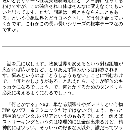
述のとおりゲーム性現実過剰適応症と二人三脚になってる
わけですが、この確信それ自体はそんなに変えなくてもい
いと思ってます。ただ、問題は「何ともならんこともあ
る」という心象世界とどうコネクトし、どう付き合ってい
くかです。これがこの長い長いシリーズの根本テーマなの
ですが。
話を元に戻します。物象世界を変えるという射程距離が
広がれば広がるほど、とりあえず悩みからは解放されま
す。悩みというのは「どうしようもない」ことに悩むわけ
で、「何とかしようがある」と思えたら、そこが解放のキ
ッカケになるでしょう。で、何とかするためのダンドリを
必死に考えるようになるでしょう。
「何とかする」のは、単なる頑張りやダンドリという物
理的なパワー＆テクニックだけではないでしょう。もっと
精神的なメンタルバリアというのもあるでしょう。例えば
ストリーキングというのは物理的には全然出来るけど、精
神的にはツラい。そういうの好きな人以外、誰だってツラ