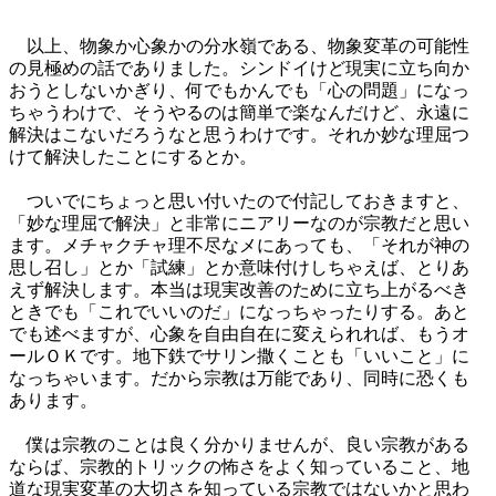
以上、物象か心象かの分水嶺である、物象変革の可能性
の見極めの話でありました。シンドイけど現実に立ち向か
おうとしないかぎり、何でもかんでも「心の問題」になっ
ちゃうわけで、そうやるのは簡単で楽なんだけど、永遠に
解決はこないだろうなと思うわけです。それか妙な理屈つ
けて解決したことにするとか。
ついでにちょっと思い付いたので付記しておきますと、
「妙な理屈で解決」と非常にニアリーなのが宗教だと思い
ます。メチャクチャ理不尽なメにあっても、「それが神の
思し召し」とか「試練」とか意味付けしちゃえば、とりあ
えず解決します。本当は現実改善のために立ち上がるべき
ときでも「これでいいのだ」になっちゃったりする。あと
でも述べますが、心象を自由自在に変えられれば、もうオ
ールＯＫです。地下鉄でサリン撒くことも「いいこと」に
なっちゃいます。だから宗教は万能であり、同時に恐くも
あります。
僕は宗教のことは良く分かりませんが、良い宗教がある
ならば、宗教的トリックの怖さをよく知っていること、地
道な現実変革の大切さを知っている宗教ではないかと思わ