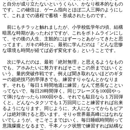
と自分が成り立たないというくらい、かなり根本的なもの
です。この確信は、ゲーム指向とほぼ二人三脚のようにし
て、これまでの過程で蓄積・形成されたものです。
前にもチラッと触れましたが、小学校低学年の頃、結構
暗黒な時期があったわけですが、これをボトムラインにし
て、その後の人生、主観的にはずーっとあがってきたと思
ってます。ガキの時分に、最初に学んだのは「どんな悲惨
な環境も時間が経てば必ず変化する」ということです。
次に学んだのは、最初「絶対無理」と思えるようなもの
でも、アホみたいに努力すればそこそこの所まではいくと
いう、量的突破作戦です。例えば聞き取れないほどのギタ
ーの超絶技巧的早弾きでも、練習すりゃなんとかなりま
す。それも「毎日１時間地道に練習」なんて悠長なことい
ってないで、毎日20時間弾く。同じフレーズを100回やっ
て弾けなかったら1000回やる、それでも駄目なら１万回弾
くと。どんなヘタクソでも１万回同じこと練習すれば出来
るようになります。同じように、大人になってからもピア
ノは絶対弾けると思います。そりゃ世界最高峰にはなれな
いでしょうが、そこそこまではいく。毎日睡眠時間削って
意識朦朧となるまで、千本ノック状態で練習すれば結構な