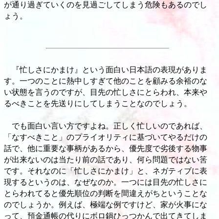
が通り過ぎていくのを見過ごしてしまう危険もあるのでし
ょう。
『忙しさにかまけ』という面白い日本語の表現がありま
す。一つのことに熱中しすぎて他のことを顧みる余裕のな
い状態を言うのですが、目先の忙しさにとらわれ、本来や
るべきことを先送りにしてしまうことなのでしょう。
でも面白い言い方ですよね。正しく忙しいのであれば、
「なすべきこと」のプライオリティに基づいてやるだけの
話で、他に重要な事柄があるから、優先度で劣後する物事
が出来ないのは当たり前の話であり、何ら問題ではない筈
です。それなのに「忙しさにかまけ」と、ネガティブに表
現するというのは、なぜなのか。一つには目先の忙しさに
とらわれてると優先順位の判断を間違えがちということな
のでしょうか。例えば、極端な例ですけど、家が火事にな
って、預金通帳の代りにボロ鍋ひっつかんで出てきてしま