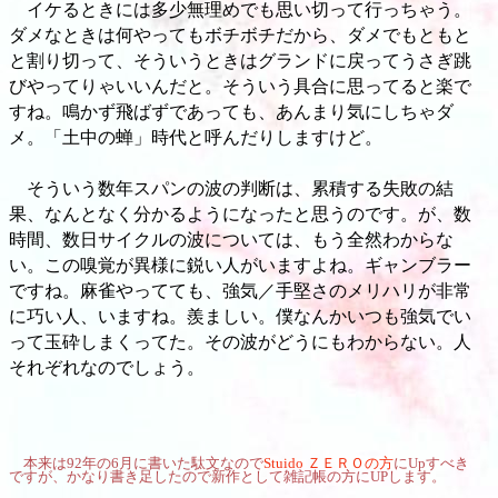
イケるときには多少無理めでも思い切って行っちゃう。
ダメなときは何やってもボチボチだから、ダメでもともと
と割り切って、そういうときはグランドに戻ってうさぎ跳
びやってりゃいいんだと。そういう具合に思ってると楽で
すね。鳴かず飛ばずであっても、あんまり気にしちゃダ
メ。「土中の蝉」時代と呼んだりしますけど。
そういう数年スパンの波の判断は、累積する失敗の結
果、なんとなく分かるようになったと思うのです。が、数
時間、数日サイクルの波については、もう全然わからな
い。この嗅覚が異様に鋭い人がいますよね。ギャンブラー
ですね。麻雀やってても、強気／手堅さのメリハリが非常
に巧い人、いますね。羨ましい。僕なんかいつも強気でい
って玉砕しまくってた。その波がどうにもわからない。人
それぞれなのでしょう。
本来は92年の6月に書いた駄文なので
Stuido ＺＥＲＯの方
にUpすべき
ですが、かなり書き足したので新作として雑記帳の方にUPします。