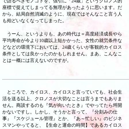
で語るべきモノゴトを、強引に「24歳」というクロノス的
座標で捉えてしまってる無理があったように思います。だ
から、結局自然消滅のように、現在ではそんなこと言う人
も殆どいなくなってしまった。
うーん、というよりも、あの時代は＝高度経済成長やら
平均寿命が今より10歳以上短かかった、女性の就労条件な
どなどの環境下においては、24歳くらいが客観的カイロス
条件としては良かったのかもしれません。まあ、こんなこ
とは一概には言えないのですが。
ところで、カイロス、カイロスと言っていても、社会生
活を送る以上、クロノスが大切なことは言うまでもありま
せん。商談するのも『気が向いたとき』でやってたら埒開
かないですし。しかし、そうかと言って、『分刻みの仕
事』『スケジュール管理』とか、『あ～忙しい』のビジネ
スマンやってると、【生命と運命の時間】であるカイロス