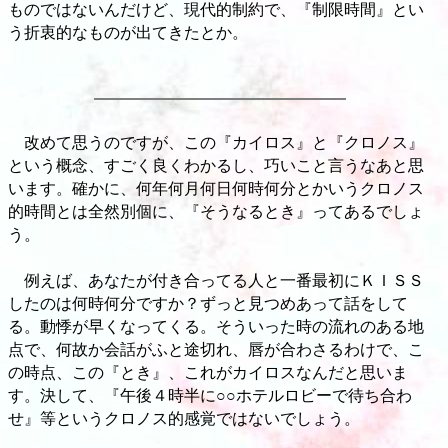
ものではないんだけど、現代的制約で、『制限時間』とい
う折衷的なものが出てきたとか。
改めて思うのですが、この『カイロス』と『クロノス』
という概念、すごく良くわかるし、巧いこと言うなあと思
います。確かに、何年何月何日何時何分とかいうクロノス
的時間とは全然別個に、『そうなるとき』ってあるでしょ
う。
例えば、あなたが付き合ってる人と一番最初にＫＩＳＳ
したのは何時何分ですか？ずっと見つめあって話をして
る。動悸が早くなってくる。そういった時の流れのある地
点で、何故か会話がふと途切れ、唇が合わさるわけで、こ
の時点、この『とき』、これがカイロスなんだと思いま
す。決して、『午後４時半に○○ホテルロビーで待ち合わ
せ』等というクロノス的感覚ではないでしょう。