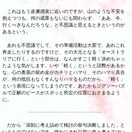
これはもう皮膚感覚に近いのですが、山のような不安を
抱えつつも、何の成算もないにも関わらず、「ああ、今、
行くべきなんだろうな」と不思議と思えるときというのが
あるという。
あれも不思議でして、その準備活動は大変で、あれこれ
奔走したりするのですけど、その大元となる「オーストラ
リアに行く」という部分は、なんかすごく軽く決めちゃっ
たような気がします。いや「軽く」というと語弊があるか
な。心の奥底の留め金がカチリとハマり、そのハマり具合
が、何の抵抗もなくすんなりハマるものだから、「軽く」
という表現になってしまうのです。あたかもジグソーパズ
ルで正解のピースがスポッと所定の位置におさまるよう
に。
だから「深刻に考え詰めて検討の挙句決断しました」と
いうものではないです。確かにそれ以前に色々考えてはい