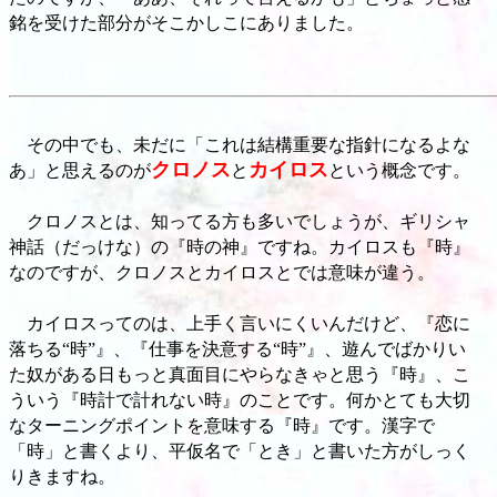
銘を受けた部分がそこかしこにありました。
その中でも、未だに「これは結構重要な指針になるよな
クロノス
カイロス
あ」と思えるのが
と
という概念です。
クロノスとは、知ってる方も多いでしょうが、ギリシャ
神話（だっけな）の『時の神』ですね。カイロスも『時』
なのですが、クロノスとカイロスとでは意味が違う。
カイロスってのは、上手く言いにくいんだけど、『恋に
落ちる“時”』、『仕事を決意する“時”』、遊んでばかりい
た奴がある日もっと真面目にやらなきゃと思う『時』、こ
ういう『時計で計れない時』のことです。何かとても大切
なターニングポイントを意味する『時』です。漢字で
「時」と書くより、平仮名で「とき」と書いた方がしっく
りきますね。