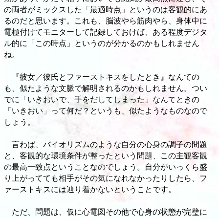
の両者がミックスした「最適時点」というのは客観的にあ
るのだと思います。これも、脳波やら筋肉やら、身体中に
電極付けてモニターして記録しておけば、ある程度デジタ
ル的に「この時点」というのが分かるのかもしれません
ね。
『彼女／彼氏とファーストキスをしたとき』なんての
も、似たような文脈で解明されるのかもしれません。つい
でに「いきおいで、手をだしてしまった」なんてときの
「いきおい」って何だ？というも、似たようなものなので
しょう。
言わば、バイオリズムのような自分の心身の調子の問題
と、客観的な環境条件が整ったという問題、この主観客観
の最高一致点ということなのでしょう。自分がいっくら盛
り上がってても相手がその気になれなかったりしたら、フ
ァーストキスには辿り着かないということです。
ただ、問題は、仮に心電図その他で心身の状態が完璧に