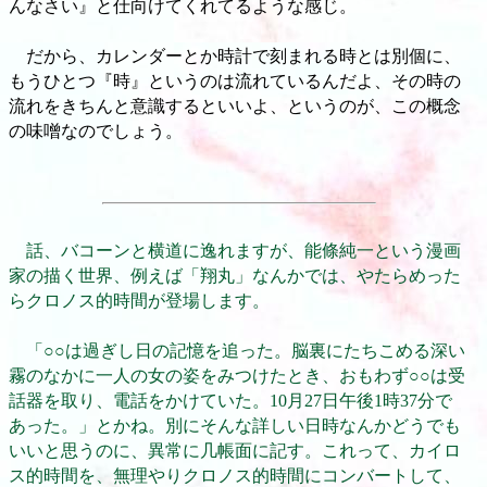
んなさい』と仕向けてくれてるような感じ。
だから、カレンダーとか時計で刻まれる時とは別個に、
もうひとつ『時』というのは流れているんだよ、その時の
流れをきちんと意識するといいよ、というのが、この概念
の味噌なのでしょう。
話、バコーンと横道に逸れますが、能條純一という漫画
家の描く世界、例えば「翔丸」なんかでは、やたらめった
らクロノス的時間が登場します。
「○○は過ぎし日の記憶を追った。脳裏にたちこめる深い
霧のなかに一人の女の姿をみつけたとき、おもわず○○は受
話器を取り、電話をかけていた。10月27日午後1時37分で
あった。」とかね。別にそんな詳しい日時なんかどうでも
いいと思うのに、異常に几帳面に記す。これって、カイロ
ス的時間を、無理やりクロノス的時間にコンバートして、