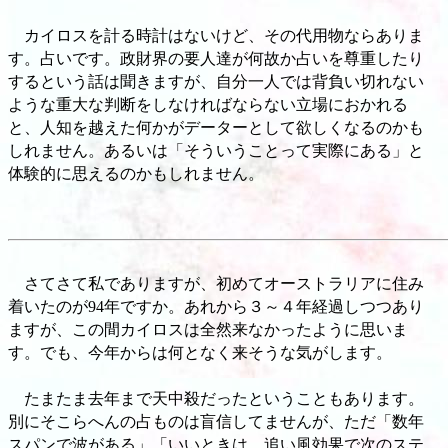
カイロスを計る時計はないけど、その代用物ならありま
す。占いです。政財界の要人達が何故か占いを尊重したり
するという話は聞きますが、自分一人では背負い切れない
ような重大な判断をしなければならない立場におかれる
と、人知を越えた何かがデーターとして欲しくなるのかも
しれません。あるいは「そういうことって実際にある」と
体験的に思えるのかもしれません。
さてさて私でありますが、初めてオーストラリアに住み
着いたのが94年ですか。あれから３～４年経過しつつあり
ますが、この間カイロスは全然来なかったように思いま
す。でも、今年からは何となく来そうな気がします。
たまたま去年まで天中殺だったということもあります。
別にそこらへんの占ものは盲信してませんが、ただ「数年
スパンで波がある」「いいときは、追い風効果で次のステ