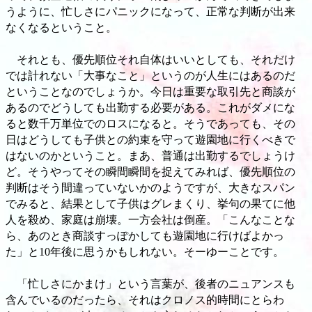
うように、忙しさにパニックになって、正常な判断が出来
なくなるということ。
それとも、優先順位それ自体はいいとしても、それだけ
では計れない「大事なこと」というのが人生にはあるのだ
ということなのでしょうか。今日は重要な取引先と商談が
あるのでどうしても出勤する必要がある。これがダメにな
ると数千万単位でのロスになると。そうであっても、その
日はどうしても子供との約束を守って遊園地に行くべきで
はないのかということ。まあ、普通は出勤するでしょうけ
ど。そうやってその瞬間瞬間を捉えてみれば、優先順位の
判断はそう間違っていないかのようですが、大きなスパン
でみると、結果として子供はグレまくり、挙句の果てに他
人を殺め、家庭は崩壊。一方会社は倒産。「こんなことな
ら、あのとき商談すっぽかしても遊園地に行けばよかっ
た」と10年後に思うかもしれない。そーゆーことです。
「忙しさにかまけ」という言葉が、後者のニュアンスも
含んでいるのだったら、それはクロノス的時間にとらわ