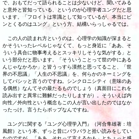
で、おもてだって語られることは少ないけど、聞いてみる
と意外と皆知っている、というのが心理学者ユングだと思
います。「フロイトは常識として知っているが、本当にピ
ンとくるのはユング」という方、結構いらっしゃるでは。
この人の読まれ方というのは、心理学の知識が深まると
かそういったレベルじゃなくて、もっと身近に「ああ、そ
ういう具合に物事考えるとスッキリしそうな気がする」と
いう部分だと思います。「そういうことって世の中にある
んじゃなかろか」と皆うっすら漠然と思ってること、「世
界の不思議」「人生の不思議」を、何らかのネーミングを
してバシッと言うのですね。シンクロニシティ（意味のあ
る偶然）なんてその最たるものでしょう（真面目にこれを
読み出すと異常に難解だったりしますが）。そういえば内
向性／外向性という概念もこの人が言い出したのではなか
ったっけ。言うたらポップなんですね。
ユングに関する『ユング心理学入門』（河合隼雄著：培
風館）という本、ずっと昔にパラパラと拾い読みをしてい
たのですが、「ああ、それって言えるかも」とちょっと感