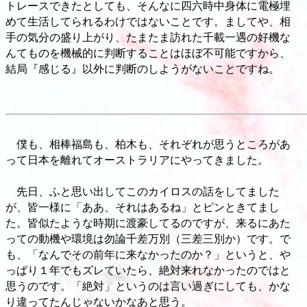
トレースできたとしても、そんなに四六時中身体に電極埋
めて生活してられるわけではないことです。ましてや、相
手の気分の盛り上がり、たまたま訪れた千載一遇の好機な
んてものを機械的に判断することはほぼ不可能ですから、
結局『感じる』以外に判断のしようがないことですね。
僕も、相棒福島も、柏木も、それぞれが思うところがあ
って日本を離れてオーストラリアにやってきました。
先日、ふと思い出してこのカイロスの話をしてました
が、皆一様に「ああ、それはあるね」とピンときてまし
た。皆似たような時期に渡豪してるのですが、来るにあた
っての動機や環境は勿論千差万別（三差三別か）です。で
も、「なんでその前年に来なかったのか？」というと、や
っぱり１年でもズレていたら、絶対来れなかったのではと
思うのです。「絶対」というのは言い過ぎにしても、かな
り違ってたんじゃないかなあと思う。