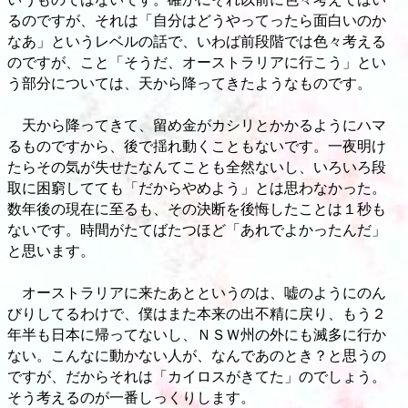
るのですが、それは「自分はどうやってったら面白いのか
なあ」というレベルの話で、いわば前段階では色々考える
のですが、こと「そうだ、オーストラリアに行こう」とい
う部分については、天から降ってきたようなものです。
天から降ってきて、留め金がカシリとかかるようにハマ
るものですから、後で揺れ動くこともないです。一夜明け
たらその気が失せたなんてことも全然ないし、いろいろ段
取に困窮してても「だからやめよう」とは思わなかった。
数年後の現在に至るも、その決断を後悔したことは１秒も
ないです。時間がたてばたつほど「あれでよかったんだ」
と思います。
オーストラリアに来たあとというのは、嘘のようにのん
びりしてるわけで、僕はまた本来の出不精に戻り、もう２
年半も日本に帰ってないし、ＮＳＷ州の外にも滅多に行か
ない。こんなに動かない人が、なんであのとき？と思うの
ですが、だからそれは「カイロスがきてた」のでしょう。
そう考えるのが一番しっくりします。