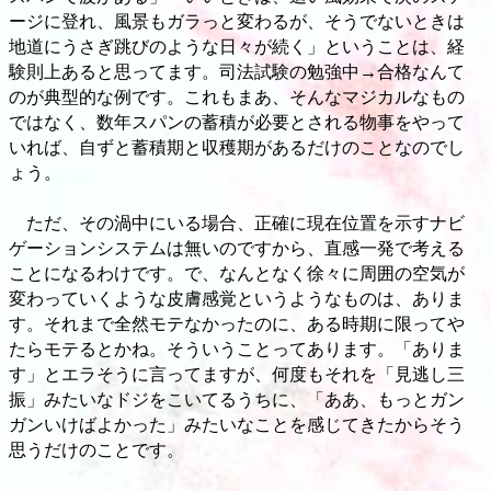
ージに登れ、風景もガラっと変わるが、そうでないときは
地道にうさぎ跳びのような日々が続く」ということは、経
験則上あると思ってます。司法試験の勉強中→合格なんて
のが典型的な例です。これもまあ、そんなマジカルなもの
ではなく、数年スパンの蓄積が必要とされる物事をやって
いれば、自ずと蓄積期と収穫期があるだけのことなのでし
ょう。
ただ、その渦中にいる場合、正確に現在位置を示すナビ
ゲーションシステムは無いのですから、直感一発で考える
ことになるわけです。で、なんとなく徐々に周囲の空気が
変わっていくような皮膚感覚というようなものは、ありま
す。それまで全然モテなかったのに、ある時期に限ってや
たらモテるとかね。そういうことってあります。「ありま
す」とエラそうに言ってますが、何度もそれを「見逃し三
振」みたいなドジをこいてるうちに、「ああ、もっとガン
ガンいけばよかった」みたいなことを感じてきたからそう
思うだけのことです。