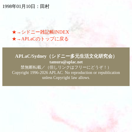
1998年01月10日：田村
★→シドニー雑記帳INDEX
★→APLaCのトップに戻る
APLaC/Sydney（シドニー多元生活文化研究会）
tamura@aplac.net
禁無断転載／（但しリンクはフリーにどうぞ！）
Copyright 1996-
2026 APLAC. No reproduction or republication
unless Copyright law allows.