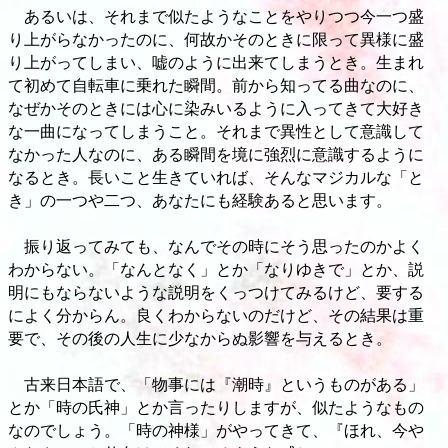
あるいは、それまで似たようなことをやりつつ今一つ盛
り上がらなかったのに、何故かそのときに限って異様に盛
り上がってしまい、嘘のように出来てしまうとき。生まれ
て初めて自転車に乗れた瞬間。前から知ってる曲なのに、
なぜかそのときには心に染みいるように入ってきて大好き
な一曲になってしまうこと。それまで異性として意識して
なかった人なのに、ある瞬間を境に強烈に意識するように
なるとき。長いこと生きていれば、そんなマジカルな「と
き」の一つや二つ、あなたにも経験あると思います。
振り返ってみても、なんでその時にそう思ったのかよく
わからない。「なんとなく」とか「なりゆきで」とか、説
明にもならないような説明をくっつけてみるけど、要する
によく分からん。良くわからないのだけど、その結果は重
要で、その後の人生に少なからぬ影響を与えるとき。
古来日本語で、「物事には『潮時』というものがある」
とか「時の氏神」とか言ったりしますが、似たようなもの
なのでしょう。「時の神様」がやってきて、『ほれ、今や