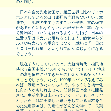
のと同じ。
日本を含め先進諸国が、第三世界に比べてノホ
ホンとしているのは（餓死も内戦もないという意
味で）、地球の中でものすごい不平等、富の偏在
があるからに他ならない。地球が社会主義になっ
て皆均等にゴハンを食べるようになれば、日本の
生活水準はドカンと落ちるでしょう。飽食やらグ
ルメやら言ってる場合ではなく、単純に「一日の
カロリー摂取量」という形で話が進むようになる
でしょう。
現在そうなってないのは、大航海時代→植民地
時代→帝国主義と400年くらいかけてせっせと地球
上の富を偏在させてきたその貯金があるからとい
うことでしょう。ただ、1000年スパンで考えてみ
れば、浸透圧みたいなもので、ゆっくりと均一化
に向かうかもしれません。低開発国は徐々に開発
され、生活水準は上がっていく、と。もしそうだ
としたら、既に美味しい思いをしている日本を含
めた先進諸国は、先進性がどんどん薄れて、長期
低落していくと。これ、世界中を植民地にしてい