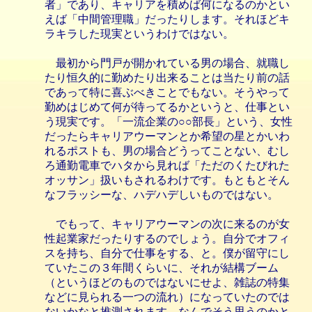
者」であり、キャリアを積めば何になるのかとい
えば「中間管理職」だったりします。それほどキ
ラキラした現実というわけではない。
最初から門戸が開かれている男の場合、就職し
たり恒久的に勤めたり出来ることは当たり前の話
であって特に喜ぶべきことでもない。そうやって
勤めはじめて何が待ってるかというと、仕事とい
う現実です。「一流企業の○○部長」という、女性
だったらキャリアウーマンとか希望の星とかいわ
れるポストも、男の場合どうってことない、むし
ろ通勤電車でハタから見れば「ただのくたびれた
オッサン」扱いもされるわけです。もともとそん
なフラッシーな、ハデハデしいものではない。
でもって、キャリアウーマンの次に来るのが女
性起業家だったりするのでしょう。自分でオフィ
スを持ち、自分で仕事をする、と。僕が留守にし
ていたこの３年間くらいに、それが結構ブーム
（というほどのものではないにせよ、雑誌の特集
などに見られる一つの流れ）になっていたのでは
ないかなと推測されます。なんでそう思うのかと