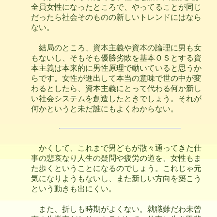
全員女性になったところで、やってることが同じ
だったら社会そのものの新しいトレンドにはなら
ない。
結局のところ、資本主義や資本の論理に男も女
もないし、そもそも優勝劣敗を基本ＯＳとする資
本主義は本来的に男性原理で動いていると思うか
らです。女性が進出して本当の意味で世の中が変
わるとしたら、資本主義にとって代わる何か新し
い社会システムを創造したときでしょう。それが
何かというと未だ誰にもよくわからない。
かくして、これまで男どもが散々通ってきた仕
事の悲哀なり人生の疑問や疲労の道を、女性もま
た歩くということになるのでしょう。これじゃ元
気になりようもないし、また新しい方向を築こう
という動きも出にくい。
また、折しも時期がよくない。就職難だわ未曾