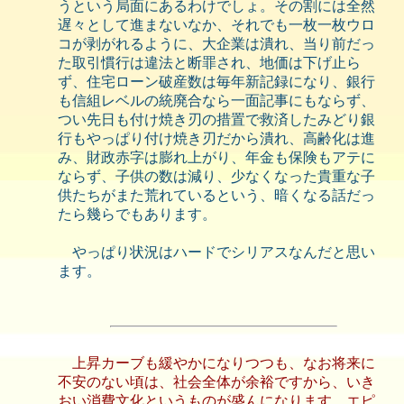
うという局面にあるわけでしょ。その割には全然
遅々として進まないなか、それでも一枚一枚ウロ
コが剥がれるように、大企業は潰れ、当り前だっ
た取引慣行は違法と断罪され、地価は下げ止ら
ず、住宅ローン破産数は毎年新記録になり、銀行
も信組レベルの統廃合なら一面記事にもならず、
つい先日も付け焼き刃の措置で救済したみどり銀
行もやっぱり付け焼き刃だから潰れ、高齢化は進
み、財政赤字は膨れ上がり、年金も保険もアテに
ならず、子供の数は減り、少なくなった貴重な子
供たちがまた荒れているという、暗くなる話だっ
たら幾らでもあります。
やっぱり状況はハードでシリアスなんだと思い
ます。
上昇カーブも緩やかになりつつも、なお将来に
不安のない頃は、社会全体が余裕ですから、いき
おい消費文化というものが盛んになります。エピ