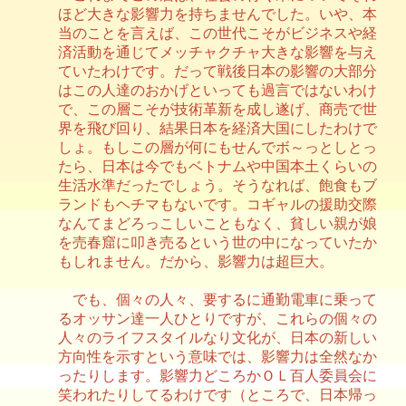
ほど大きな影響力を持ちませんでした。いや、本
当のことを言えば、この世代こそがビジネスや経
済活動を通じてメッチャクチャ大きな影響を与え
ていたわけです。だって戦後日本の影響の大部分
はこの人達のおかげといっても過言ではないわけ
で、この層こそが技術革新を成し遂げ、商売で世
界を飛び回り、結果日本を経済大国にしたわけで
しょ。もしこの層が何にもせんでボ～っとしとっ
たら、日本は今でもベトナムや中国本土くらいの
生活水準だったでしょう。そうなれば、飽食もブ
ランドもヘチマもないです。コギャルの援助交際
なんてまどろっこしいこともなく、貧しい親が娘
を売春窟に叩き売るという世の中になっていたか
もしれません。だから、影響力は超巨大。
でも、個々の人々、要するに通勤電車に乗って
るオッサン達一人ひとりですが、これらの個々の
人々のライフスタイルなり文化が、日本の新しい
方向性を示すという意味では、影響力は全然なか
ったりします。影響力どころかＯＬ百人委員会に
笑われたりしてるわけです（ところで、日本帰っ