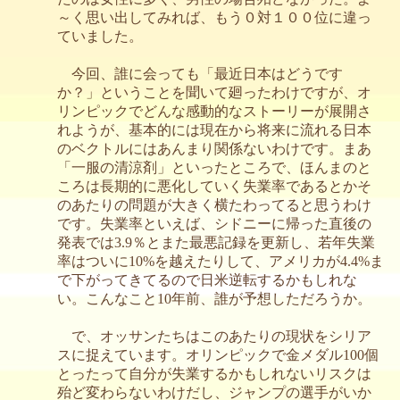
～く思い出してみれば、もう０対１００位に違っ
ていました。
今回、誰に会っても「最近日本はどうです
か？」ということを聞いて廻ったわけですが、オ
リンピックでどんな感動的なストーリーが展開さ
れようが、基本的には現在から将来に流れる日本
のベクトルにはあんまり関係ないわけです。まあ
「一服の清涼剤」といったところで、ほんまのと
ころは長期的に悪化していく失業率であるとかそ
のあたりの問題が大きく横たわってると思うわけ
です。失業率といえば、シドニーに帰った直後の
発表では3.9％とまた最悪記録を更新し、若年失業
率はついに10%を越えたりして、アメリカが4.4%ま
で下がってきてるので日米逆転するかもしれな
い。こんなこと10年前、誰が予想しただろうか。
で、オッサンたちはこのあたりの現状をシリア
スに捉えています。オリンピックで金メダル100個
とったって自分が失業するかもしれないリスクは
殆ど変わらないわけだし、ジャンプの選手がいか