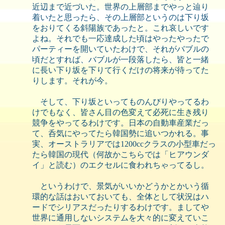
近辺まで近づいた。世界の上層部までやっと辿り
着いたと思ったら、その上層部というのは下り坂
をおりてくる斜陽族であったと。これ哀しいです
よね。それでも一応達成した頃はやったやったで
パーティーを開いていたわけで、それがバブルの
頃だとすれば、バブルが一段落したら、皆と一緒
に長い下り坂を下りて行くだけの将来が待ってた
りします。それが今。
そして、下り坂といってものんびりやってるわ
けでもなく、皆さん目の色変えて必死に生き残り
競争をやってるわけです。日本の自動車産業だっ
て、呑気にやってたら韓国勢に追いつかれる。事
実、オーストラリアでは1200ccクラスの小型車だっ
たら韓国の現代（何故かこちらでは「ヒアウンダ
イ」と読む）のエクセルに食われちゃってるし。
というわけで、景気がいいかどうかとかいう循
環的な話はおいておいても、全体として状況はハ
ードでシリアスだったりするわけです。ましてや
世界に通用しないシステムを大々的に変えていこ