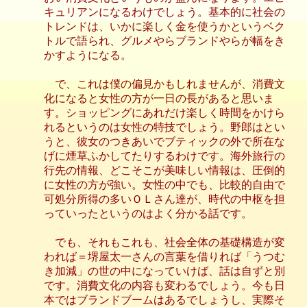
キュリアンになるわけでしょう。基本的に社会の
トレンドは、いかに楽しく金を使うかというベク
トルで語られ、グルメやらブランドやらが幅をき
かすようになる。
で、これは僕の偏見かもしれませんが、消費文
化になると女性の方が一日の長があると思いま
す。ショッピングにあれだけ楽しく時間をかけら
れるというのは女性の特技でしょう。野郎はとい
うと、彼女のつきあいでブティックの外で所在な
げに煙草ふかしてたりするわけです。海外旅行の
行先の情報、どこそこが美味しい情報は、圧倒的
に女性の方が強い。女性の中でも、比較的自由で
可処分所得の多いＯＬさん達が、時代の中枢を担
っていったというのはよく分かる話です。
でも、それもこれも、社会全体の基礎構造が変
われば＝堺屋太一さんの言葉を借りれば「うつむ
き加減」の世の中になっていけば、話は自ずと別
です。消費文化の内容も変わるでしょう。今も日
本ではブランドブームはあるでしょうし、実際そ