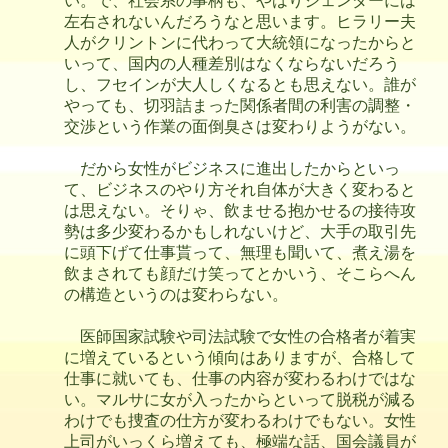
い。で、社会系の事柄も、やはりジェンダーには
左右されないんだろうなと思います。ヒラリー夫
人がクリントンに代わって大統領になったからと
いって、国内の人種差別はなくならないだろう
し、フセインが大人しくなるとも思えない。誰が
やっても、切羽詰まった関係者間の利害の調整・
交渉という作業の面倒臭さは変わりようがない。
だから女性がビジネスに進出したからといっ
て、ビジネスのやり方それ自体が大きく変わると
は思えない。そりゃ、飲ませる抱かせるの接待攻
勢は多少変わるかもしれないけど、大手の取引先
に頭下げて仕事貰って、無理も聞いて、煮え湯を
飲まされても顔だけ笑ってとかいう、そこらへん
の構造というのは変わらない。
医師国家試験や司法試験で女性の合格者が着実
に増えているという傾向はありますが、合格して
仕事に就いても、仕事の内容が変わるわけではな
い。マルサに女が入ったからといって脱税が減る
わけでも捜査の仕方が変わるわけでもない。女性
上司がいっくら増えても、極端な話、国会議員が