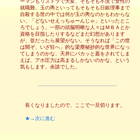
ーマンもリストラで大変、そもそも不況で女性の
就職難、玉の輿といってもそもそも日銀理事まで
自殺する世の中では何が玉の輿なのかもわからな
い、「どないせえっちゅーんじゃ」といったとこ
ろでしょう。一部の頭脳明晰な人々はＭＢＡとか
資格を目指したりするなどまだ幻想があります
が、並だったら展望がない。そうなれば「この世
は闇ぞ、いざ狂へ」的な梁塵秘抄的な世界になっ
てしまうのかな、天井にパカッと蓋をされてしま
えば、アホ圧力は高まるしかないのかな、という
気もします。余談でした。
長くなりましたので、ここで一旦切ります。
★→次に進む