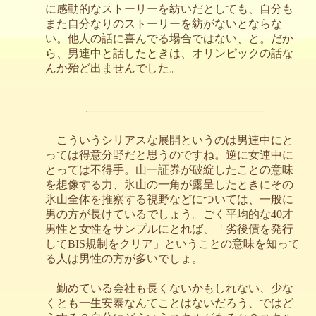
に感動的なストーリーを紡いだとしても、自分も
また自分なりのストーリーを紡がないとならな
い。他人の話に喜んでる場合ではない、と。だか
ら、男連中と話したときは、オリンピックの話な
んか殆ど出ませんでした。
こういうシリアスな展開というのは男連中にと
っては得意分野だと思うのですね。逆に女連中に
とっては不得手。山一証券が破綻したことの意味
を想像する力、氷山の一角が露呈したときにその
氷山全体を推察する視野などについては、一般に
男の方が長けているでしょう。ごく平均的な40才
男性と女性をサンプルにとれば、「劣後債を発行
してBIS規制をクリア」ということの意味を知って
る人は男性の方が多いでしょ。
勤めている会社も長くないかもしれない、少な
くとも一生安泰なんてことはないだろう、ではど