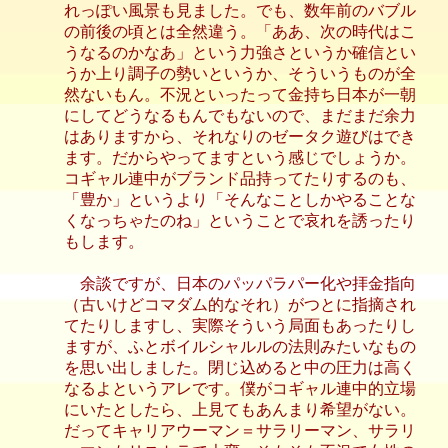
れっぽい風景も見ました。でも、数年前のバブル
の前後の頃とは全然違う。「ああ、次の時代はこ
うなるのかなあ」という力強さというか確信とい
うか上り調子の勢いというか、そういうものが全
然ないもん。不況といったって金持ち日本が一朝
にしてどうなるもんでもないので、まだまだ余力
はありますから、それなりのゼータク遊びはでき
ます。だからやってますという感じでしょうか。
コギャル連中がブランド品持ってたりするのも、
「豊か」というより「そんなことしかやることな
くなっちゃたのね」ということで哀れを誘ったり
もします。
余談ですが、日本のパッパラパー化や拝金指向
（古いけどコマダム的なそれ）がつとに指摘され
てたりしますし、実際そういう局面もあったりし
ますが、ふとボイルシャルルの法則みたいなもの
を思い出しました。閉じ込めると中の圧力は高く
なるよというアレです。僕がコギャル連中的立場
にいたとしたら、上見てもあんまり希望がない。
だってキャリアウーマン＝サラリーマン、サラリ