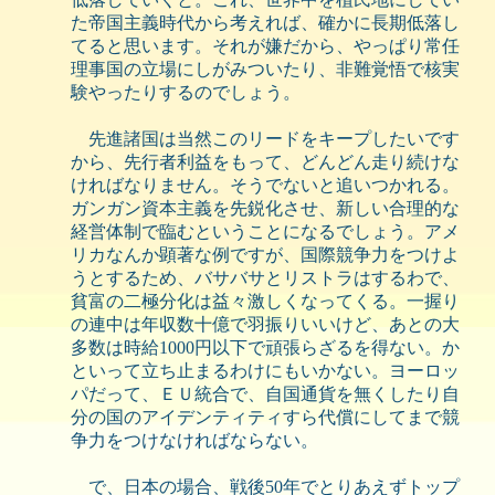
た帝国主義時代から考えれば、確かに長期低落し
てると思います。それが嫌だから、やっぱり常任
理事国の立場にしがみついたり、非難覚悟で核実
験やったりするのでしょう。
先進諸国は当然このリードをキープしたいです
から、先行者利益をもって、どんどん走り続けな
ければなりません。そうでないと追いつかれる。
ガンガン資本主義を先鋭化させ、新しい合理的な
経営体制で臨むということになるでしょう。アメ
リカなんか顕著な例ですが、国際競争力をつけよ
うとするため、バサバサとリストラはするわで、
貧富の二極分化は益々激しくなってくる。一握り
の連中は年収数十億で羽振りいいけど、あとの大
多数は時給1000円以下で頑張らざるを得ない。か
といって立ち止まるわけにもいかない。ヨーロッ
パだって、ＥＵ統合で、自国通貨を無くしたり自
分の国のアイデンティティすら代償にしてまで競
争力をつけなければならない。
で、日本の場合、戦後50年でとりあえずトップ