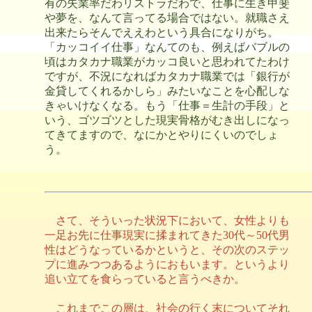
有の失業率だわリストラだわで、仕事に生き甲斐
や夢を、なんて言ってる場合ではない。就職さえ
出来たらそんでええわという具合になりがち。
「カッコイイ仕事」なんてのも、例えばバブルの
頃はカタカナ職業がカッコ良いと思われてたわけ
ですが、不況になればカタカナ職業では「銀行が
金貸してくれるかしら」みたいなことを心配しな
きゃいけなくなる。もう「仕事＝生計の手段」と
いう、ゴツゴツとした現実骨格がむき出しになっ
てきてますので、なにかとやりにくいのでしょ
う。
さて、そういった状況下において、女性よりも
一足お先に仕事現実に揉まれてきた30代～50代男
性はどうなっているかというと、その次のステッ
プに進みつつあるようにおもいます。というより
追い立てを食らっていると言うべきか。
これまでこの層は、社会の行く末についてそれ