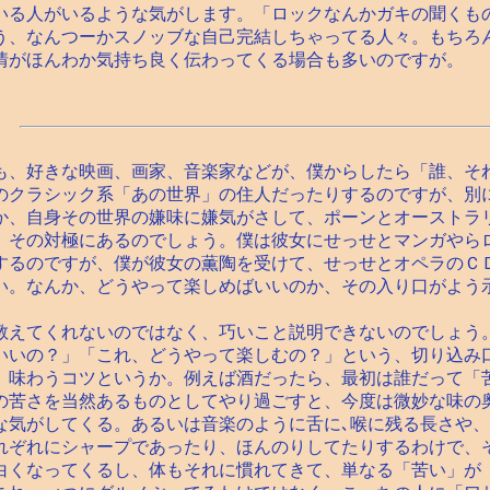
いる人がいるような気がします。「ロックなんかガキの聞くもの
う、なんつーかスノッブな自己完結しちゃってる人々。もちろ
情がほんわか気持ち良く伝わってくる場合も多いのですが。
木も、好きな映画、画家、音楽家などが、僕からしたら「誰、そ
のクラシック系「あの世界」の住人だったりするのですが、別
か、自身その世界の嫌味に嫌気がさして、ポーンとオーストラ
、その対極にあるのでしょう。僕は彼女にせっせとマンガやら
するのですが、僕が彼女の薫陶を受けて、せっせとオペラのＣ
い。なんか、どうやって楽しめばいいのか、その入り口がよう
えてくれないのではなく、巧いこと説明できないのでしょう
いいの？」「これ、どうやって楽しむの？」という、切り込み
。味わうコツというか。例えば酒だったら、最初は誰だって「
の苦さを当然あるものとしてやり過ごすと、今度は微妙な味の
な気がしてくる。あるいは音楽のように舌に､喉に残る長さや
れぞれにシャープであったり、ほんのりしてたりするわけで、
白くなってくるし、体もそれに慣れてきて、単なる「苦い」が