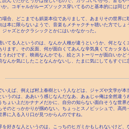
て読んでたかどうかは怪しいもので、カッコいいから、皆もや
いか。コギャルがルーズソックス穿いてるのと基本的には同じ
場合、どこまでも娯楽本位でありまして、あまりその世界に
向は本に限らないようで、音楽もメチャクチャ聴いた方でしょ
、ジャズとかクラシックとかにはいかなかった。
いてる人というのは、なんか人種が違うというか、何となく
あります。その反面、何が面白くてあんな辛気臭くてカッタる
まうわけです。映画なんかでも、絵とストーリーが面白いかど
前なんか気にしたことなんかないし、たまに気にしてもすぐに
いえば、例えば村上春樹という人などは、ジャズや文学が本
というのは、ああいう感じなんだなあ、あぁじゃ俺は全然違う
うちょい上だかナナメだかに、自分の知らない面白そうな世界
もそのとっかかりが掴めない。ちょっとスノビッシュで、高尚
世界に入る入り口が見つからんのですね。
を好きな人というのは、こっちのヒガミかもしれないけど、