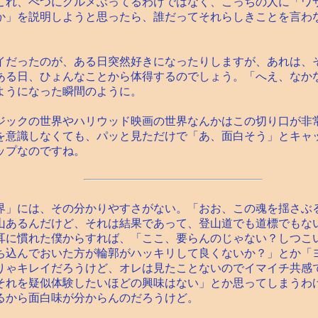
これ、べつにグルメぶってるわけではなく、こっちの人に「ワ
か」を説明しようと思ったら、誰だってそれらしきことを言わ
だったのが、ある日突然好きになったりしますが、あれは、
ある日、ひょんなことから体得するのでしょう。「へえ、なか
ようになった瞬間のように。
ックの世界やハリウッド映画の世界なんかはこの切り口が非
を意識しなくても、パッと見ただけで「あ、面白そう」とキャ
ップなのですね。
」には、その分かりやすさがない。「おお、この魂を揺さぶ
山あるんだけど、それは結果であって、登山道でも道標でもな
耳に慣れた僕からすれば、「ここ、要らんのじゃない？しつこ
ち込んでおいた方が輪郭がハッキリして良くないか？」とか「
りゃキレイだろうけど、オレは見たことないのでイマイチ共感
それを疑似体験したいほどの興味はない」とか思ってしまうわ
るから面白味が分からんのだろうけど。