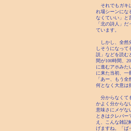
それでもガキは
れ場シーンにな
なくていい」と
「北の詩人」だ
ています。
しかし、全然分
しそうになって
説」などを読む
間が100時間、
に進むアホみた
に来た当初、一
「あー、もう全
何となく大意は
分からなくても
かよく分からな
意味さにメゲな
ときはクレバー
え、こんな雑記
げますね。「ば