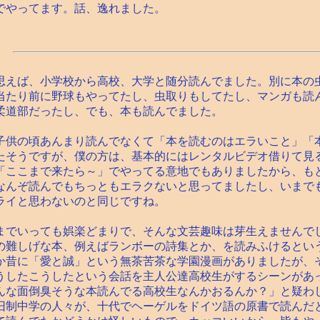
でやってます。話、逸れました。
えば、小学校から高校、大学と随分読んでました。別に本の
当たり前に野球もやってたし、虫取りもしてたし、マンガも読
柔道部だったし、でも、本も読んでました。
供の頃あんまり読んでなくて「本を読むのはエラいこと」「
たそうですが、僕の方は、基本的にはレンタルビデオ借りて見
「ここまで来たら～」でやってる意地でもありましたから、も
なんぞ読んでもちっともエラクないと思ってましたし、いまで
ライと思わないのと同じですね。
でいっても娯楽どまりで、そんな文芸趣味は芽生えませんで
の難しげな本、例えばランボーの詩集とか、を読みふけるとい
か昔に「愛と誠」という無茶苦茶な学園漫画がありましたが、
うしたこうしたという会話を主人公達高校生がするシーンがあ
んな面倒臭そうな本読んでる高校生なんかおるんか？」と疑わ
旧制中学の人々が、十代でヘーゲルをドイツ語の原書で読んだ