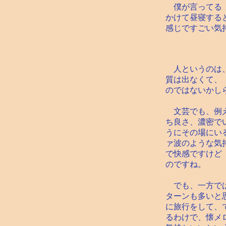
僕が言ってる「
かけて昼寝する
感じですごい気
人というのは、
質は出なくて、
のではないかし
文芸でも、例え
ち良さ、濃密で
うにその場にい
ァ波のような気
で快感ですけど
のですね。
でも、一方では
ターンも多いと
に旅行をして、
るわけで、懐メ