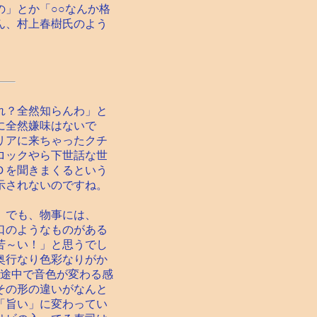
」とか「○○なんか格
ん、村上春樹氏のよう
れ？全然知らんわ」と
に全然嫌味はないで
リアに来ちゃったクチ
ロックやら下世話な世
Ｄを聞きまくるという
示されないのですね。
。でも、物事には、
口のようなものがある
苦～い！」と思うでし
奥行なり色彩なりがか
、途中で音色が変わる感
その形の違いがなんと
「旨い」に変わってい