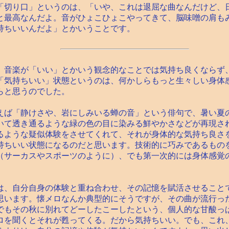
切り口」というのは、「いや、これは退屈な曲なんだけど、
と最高なんだよ。音がひょこひょこやってきて、脳味噌の肩も
持ちいいんだよ」とかいうことです。
音楽が「いい」とかいう観念的なことでは気持ち良くならず
「気持ちいい」状態というのは、何かしらもっと生々しい身体
らと思うのでした。
ば「静けさや、岩にしみいる蝉の音」という俳句で、暑い夏
いて透き通るような緑の色の目に染みる鮮やかさなどが再現さ
るような疑似体験をさせてくれて、それが身体的な気持ち良さ
持ちいい状態になるのだと思います。技術的に巧みであるもの
（サーカスやスポーツのように）、でも第一次的には身体感覚
、自分自身の体験と重ね合わせ、その記憶を賦活させること
思います。懐メロなんか典型的にそうですが、その曲が流行っ
でもその秋に別れてどーしたこーしたという、個人的な甘酸っ
ロを聞くとそれが甦ってくる。だから気持ちいい。でも、これ