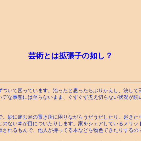
芸術とは拡張子の如し？
ついて困っています。治ったと思ったらぶりかえし、決して
ハデな事態には至らないまま、ぐずぐず煮え切らない状況が続
、妙に痛む頭の置き所に困りながらうだうだしたり、起きた
とのない本が目についたりします。家をシェアしているメリッ
揮されるもんで、他人が持ってる本などを物色できたりするの