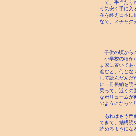
で、手当たり次
う気安く手に入
在を終え日本に
なで、メチャク
子供の頃から本
小学校の頃から
ま家に置いてあ
進むと、何とな
して読んだんだ
に一冊長編を読
乗って、近くの
なボリュームが
のようになって
あれはもう門前
てきて、結構読
読めるようにな