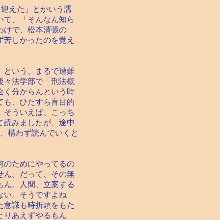
迎えた」とかいう濡
いて、「そんなん知ら
わけで、松本清張の
ず苦しかったのを覚え
」という、まるで遭難
後々法学部で「刑法概
全く分からんという時
くても、ひたすら盲目的
。そういえば、こっち
て読みましたが、途中
も、構わず読んでいくと
何のためにやってるの
せん。だって、その無
もん。人間、立案する
ない。そうですよね
た意識も時折頭をもた
とりあえずやるもん