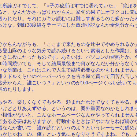
所詮ガキでして、「○子の秘所はすでに濡れていた」「絶頂を
ると、なんだかさっぱりわからん。挙句の果てにオフクロに聞
言われたり。それにガキが読むには難しすぎるものも多かった
っけな、朝鮮38度線をテーマにした政治小説なんか全然分から
からんながらも、「ここまで来たものを途中でやめられるか
る登山隊のような気分で読み続けるという索漠とした作業は、
ときに役にたったものです。あるいは、パソコンの習熟とか。
200時間続いても、そして結局最後まで何がなんだか分からな
いな所業は、これはこれで人生で結構必要なのかもしれません
冊２ドルくらいのペーパーバックを古本屋で買って四苦八苦し
然分からん、誰こいつ？」というのが100ページくらい続いて
掴めたりします。
やる、楽しくなくてもやる、頼まれたわけでなくてもやる、
いけどとりあえずやる、というのは、案外重要なのかもしれま
い根性がないと、こんなホームページなんかやってられません
である必要はありますが、行動するときはアホにならねば続か
帳なんか書いて、誰が読むというのよ？というレーセーな醒め
っかじゃねーの、俺」という気にもなりそうですよね。でも、