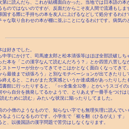
第に読んだら、これが結構面白かった。当地では日本語の本
るものではないのですが、反面だからこそ友人間で流通もしま
帰国する際に手持ちの本を友人に上げるなどして処分するわけ
チャな取り合わせの本が棚に並ぶことになるわけです。病気の
は好きでした。
中学にかけて、司馬遼太郎と松本清張等はほぼ全部読破しち
った本を「この漢字なんて読むんだろう？」とか四苦八苦しなが
くストーリーが分かってきてそこはかとなく面白くなってきて
から最後まで頑張ろう」と別なモチベーションが出てきたりし
み終えると、これがまた充実感というか達成感があったりした
図書館に行ったりすると、「○○全集全32巻」とかいうスゴイ
何やら自分を挑発してるかようで、とりあえず一冊手をつけは
｢読むために読む」みたいな状況に陥ったりしてました。
の小僧のようなもので、知らない字でも無理矢理に読んでい
めるようになるものです。小学生で「裾を翻（ひるがえ）す」
ると、以後国語の漢字問題で苦労はしなくなります。