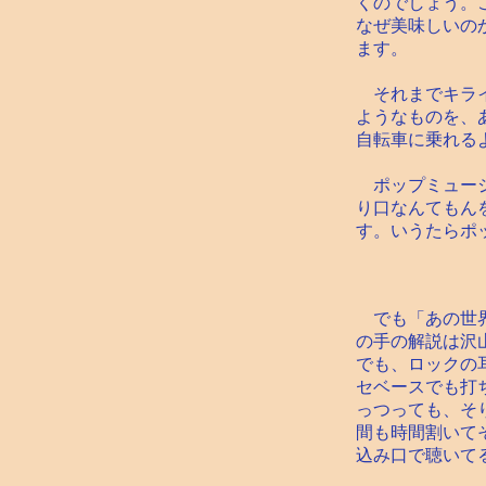
くのでしょう。
なぜ美味しいの
ます。
それまでキライ
ようなものを、
自転車に乗れる
ポップミュージ
り口なんてもん
す。いうたらポ
でも「あの世界
の手の解説は沢
でも、ロックの
セベースでも打
っつっても、そ
間も時間割いて
込み口で聴いて