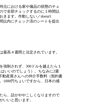
時点における家や備品の状態のチェ
ので全部チェックするのに１時間以
す。作動しない／doesn't
。１週間以内にチェック済のシートを提出
は最高４週間と法定されています。
。
を強制されず、300ドルを越えたら１
払う分にはいいのでしょう）。ちなみに2週
不動産屋さんへの仲介手数料（契約書
。1000円ちょいですから、日本の感
たら、話がややこしくなりますので
がいいと思います。