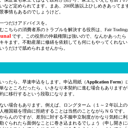
いなど定められてます。まあ、200民族以上ひしめきあってま
景事情もあるのでしょうけど。
一つだけアドバイスを。
ちらの消費者系のトラブルを解決する役所は、Fair Tradin
bunal
です。この役所の仲裁権限は強いので、なんかあったら
キキます。不動産屋に修繕を依頼しても何にもやってくれないよ
いうだけで舐められませんから。
いったら、早速申込をします。申込用紙（
Application Form
）
単なところだったら、いきなり本契約に進む場合もありますが
約に移行するという段取になります。
ない場合もあります。例えば、ロングターム（１～２年以上の
人種国籍を理由に拒絶することは当然のことながらＮＧです。
からんのですが、差別に対する不服申立制度がかなり気軽に利
勘ぐられたら面倒なことに巻き込まれるでしょう（申し開きに