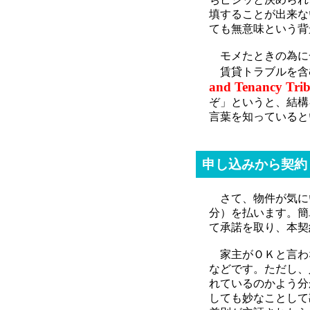
填することが出来な
ても無意味という背
モメたときの為に
賃貸トラブルを含むこ
and Tenancy Tri
ぞ」というと、結構
言葉を知っていると
申し込みから契約
さて、物件が気に
分）を払います。簡
て承諾を取り、本契
家主がＯＫと言わ
などです。ただし、
れているのかよう分
しても妙なことして