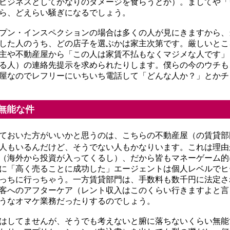
ビジネスとしてかなりのダメージを食らうとか）。ましてや「
ら、どえらい騒ぎになるでしょう。
プン・インスペクションの場合は多くの人が見にきますから、
した人のうち、どの店子を選ぶかは家主次第です。厳しいとこ
主や不動産屋から「この人は家賃不払もなくマジメな人です」
る人）の連絡先提示を求められたりします。僕らの今のウチも
屋なのでレフリーにいちいち電話して「どんな人か？」とかチ
無能な件
ておいた方がいいかと思うのは、こちらの不動産屋（の賃貸部
人もいるんだけど、そうでない人もかなりいます。これは理由
（海外から投資が入ってくるし）、だから皆もマネーゲーム的
に「高く売ることに成功した」エージェントは個人レベルでヒ
っちに行っちゃう。一方賃貸部門は、手数料も数千円に法定さ
客へのアフターケア（レント収入はこのくらい行きますよと言
うなオマケ業務だったりするのでしょう。
はしてませんが、そうでも考えないと腑に落ちないくらい無能