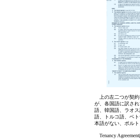
上の左二つが契約
が、各国語に訳され
語、韓国語、ラオス
語、トルコ語、ベト
本語がない、ポルト
Tenancy Agree