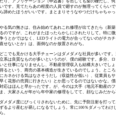
たり、アプリケーション（申込書）を出しても梨の礫だし、何
いです。見てたらあの程度の人員で廻すのが無理ってくらいで
ら諦めたほうがいいです。まとまりそうなやつだけちゃちゃっ
やる気の無さは、住み始めてあれこれ修理が出てきたら（新築
るのですが、これがまたほったらかしにされたりして。特に微
争うとかではなく、LEDライトの電力が合ってないのがチカ
直せないとか）は、面倒なのか放置されがち。
どこでも見かける大手チェーンはダメダメな社員が多いです。
立系は良質なものが多いというのが、僕の経験です。多分、ロ
いと仕事になりませんし、不動産管理収入も結構大きいでしょ
得るという、商売の基本構造が生きているのでしょう。ところ
にカネかける気はなさそうだし（収益性が低い）、従業員もサ
早く花形の売買に行きたい）とか思ってるのではないかな。僕
対応はほんと早かったです。が、今のは大手（地元不動産のフ
ま、大家さんが年がら年中家の修理をしてて、顔なじみだから
ダメダメ度にびっくりされないために、先に予防注射を打って
ずるより産むが易しになるでしょう。常に100％ダメってわけ
ら。