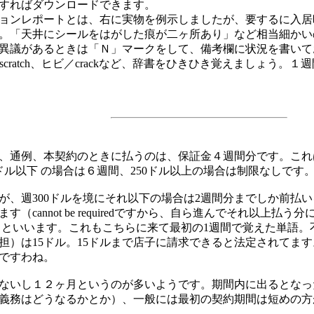
すればダウンロードできます。
ョンレポートとは、右に実物を例示しましたが、要するに入居
。「天井にシールをはがした痕が二ヶ所あり」など相当細かい
異議があるときは「Ｎ」マークをして、備考欄に状況を書いておきま
／scratch、ヒビ／crackなど、辞書をひきひき覚えましょう
、通例、本契約のときに払うのは、保証金４週間分です。これ
ドル以下 の場合は６週間、250ドル以上の場合は制限なしです
、週300ドルを境にそれ以下の場合は2週間分までしか前払い
（cannot be requiredですから、自ら進んでそれ以上
といいます。これもこちらに来て最初の1週間で覚えた単語。
担）は15ドル。15ドルまで店子に請求できると法定されてます
ですわね。
ないし１２ヶ月というのが多いようです。期間内に出るとなっ
義務はどうなるかとか）、一般には最初の契約期間は短めの方