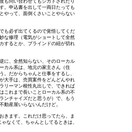
度も問い合わせてもシカトされたり
す。申込書を出して一両日たっても
とやって、面倒くさいことやらない
でも必ず出てくるので覚悟してくだ
妙な修理（電気がショートして全然
チカするとか、ブラインドの紐が切れ
逆に、全然知らない、そのローカル
ーカル系は、地元の家主さん（住
う。だからちゃんと仕事をするし、
が大手は、売買案件をどんどんやれ
ラリーマン根性丸出しで、できれば
はこれまで長いことローカル系の不
ランチャイズだと思うが）で、もう
不動産屋いらないんだけど。
おきます。これだけ思ってたら、ま
じゃなくて、ちゃんとしてるときは、