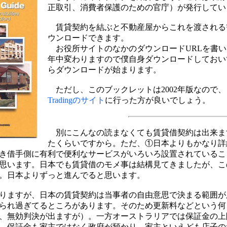
正取引、消費者保護のための官庁）が発行してい
賃貸契約を結ぶと不動産屋からこれを渡される
ウンロードできます。
お役所サイトのなかのダウンロードURLを書い
年中変わりますので僕自身ダウンロードしておい
らダウンロードが始まります。
ただし、このブックレットは2002年版なので
Tradingのサイト
に行った方が良いでしょう。
別にこんなの読まなくても賃貸借契約は出来ま
たくらいですから。ただ、①日本よりもかなり詳
き借手側に有利で便利なサービスがいろいろ設置されているこ
思います。日本でも賃貸借のモメ事は結構見てきましたが、こ
。日本よりずっと進んでると思います。
りますが、日本の賃貸契約は当事者の自由意思で決まる範囲が
られ過ぎてるところがあります。そのため更新料などという何
、無効判決が出ますが）。一方オーストラリアでは保証金の上
、保証金も家主ではなく政府が預かり、家主といえども店子の