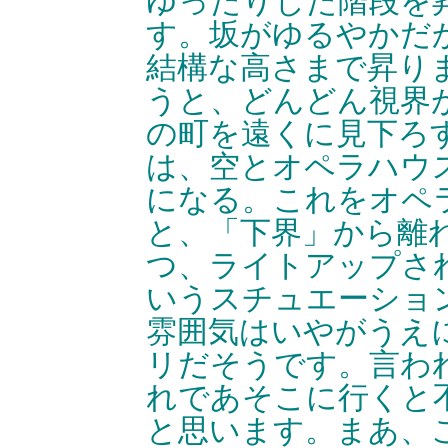
ゆったりした階段を
す。坂がゆるやかだ
結構な高さまで昇り
うと、どんどん視界
の町を遠くに見下ろ
は、空とオペラハウ
になる。これをオペ
と、「下界」から離
つ、ライトアップさ
いうスチュエーショ
雰囲気はいやがうえ
リだそうです。言わ
れであそこに行くと
と思います。まあ、