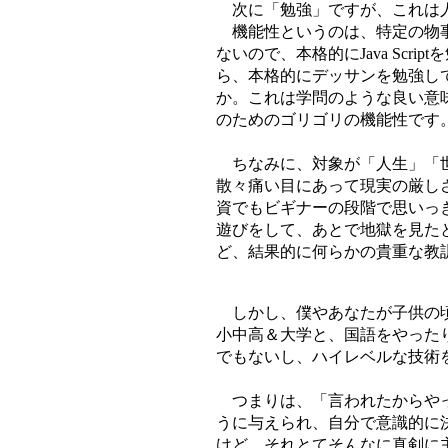
次に「勉強」ですが、これは人
機能性というのは、特定の物事
ないので、本格的にJava Sc
ら、本格的にデッサンを勉強し
か。これは学問のような良い意
のためのゴリゴリの機能性です
ちなみに、対象が「人生」「世
散々痛い目にあって現実の厳し
資でもビギナーの段階で思いっ
遊びをして、あとで地獄を見た
ど、結果的に何らかの貴重な教
しかし、僕やあなたが子供の頃
小中高＆大学と、国語をやった
でもないし、ハイレベルな技術
つまりは、「言われたからやっ
うに与えられ、自分で意識的に
けど、それとてそんなに真剣に