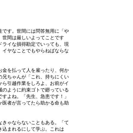
性です。世間には問答無用に「や
、世間は厳しいよってことです
ドライな損得勘定でいっても、現
、イヤなことでもやらねばならな
お金を払って人を雇ったり、何か
の兄ちゃんが「これ、持ちにくい
から引越作業をしろよ、お前がイ
械のように約束ゴトで廻っている
ですよね。「先生、急患です！」
か医者が言ってたら助かる命も助
なきゃならないこともある。「て
き込まれるにして学ぶ。これは