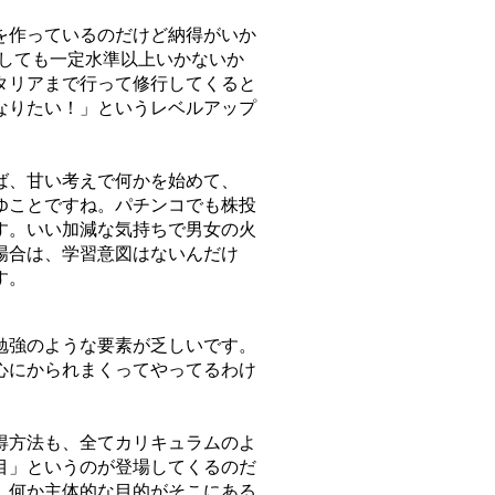
を作っているのだけど納得がいか
どうしても一定水準以上いかないか
タリアまで行って修行してくると
なりたい！」というレベルアップ
ば、甘い考えで何かを始めて、
ゆことですね。パチンコでも株投
す。いい加減な気持ちで男女の火
場合は、学習意図はないんだけ
す。
勉強のような要素が乏しいです。
心にかられまくってやってるわけ
得方法も、全てカリキュラムのよ
目」というのが登場してくるのだ
、何か主体的な目的がそこにある