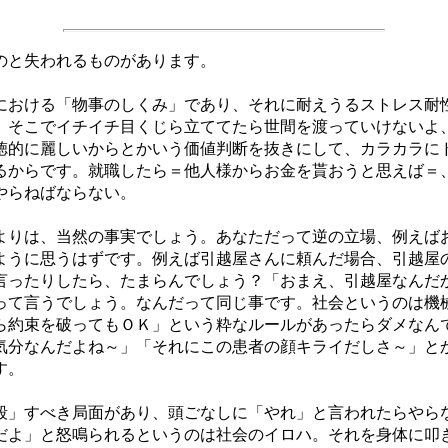
のと失われるものがあります。
おける「物事のしくみ」であり、それに耐えうるストレス耐
、そこでイチイチ目くじら立ててたら世間を渡っていけないよ
徳的に麗しいからとかいう価値判断を抜きにして、カラカラに
るからです。就職したら＝他人様からお金を貰おうと思えば＝
やらねばならない。
りは、当然の事実でしょう。あなただって逆の立場、例えば
ように思うはずです。例えば引越屋さんに頼んだ場合、引越屋
言ったりしたら、たまらんでしょう？「おまえ、引越屋なんだ
って言うでしょう。なんだって同じ事です。社会というのは機
ら約束を破ってもＯＫ」という粋なルールがあったらダメなん
気分なんだよね～」「それにこの患者の顔キライだしさ～」と
す。
」すべき局面があり、頭ごなしに「やれ」と言われたらやら
だよ」と怒鳴られるというのは社会のイロハ。それを身体に叩