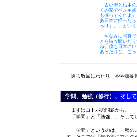
古い街と枯木の
くの家でペンキ塗
も撮ってくれよ」
あ日本に帰ったら
っけ」、、という
ちなみに写真で
とを時々聞いたり
ね。僕も日本にい
あったけど、こっ
過去数回にわたり、やや揶揄気
学問、勉強（修行）、そして
まずはコトバの問題から。
「学問」と「勉強」、そしてい
「学問」というのは、一種のス
す。そこでは「何の役に立つの