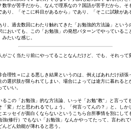
？数学が苦手だから、なんで理系なの？国語が苦手だから。そ
であり、「そこに科目があるから」であり、「そこに試験があ
り、過去数回にわたり触れてきた「お勉強的方法論」という
択においても、この「お勉強」の発想パターンでやっているこ
、みたいな感じ。
がごく当たり前にやってることなんだけど、でも、それって
合理性＝による悪しき結果というのは、例えばあれだけ頑張
生の選択肢が限られてしまい、場合によっては途方に暮れると
っていい。
るこの「お勉強」的な方法論、いっそ「お勉"教"」と言って
そ「変」だと思われるでしょう。「何言ってんの？」と。しか
エッセイが面白くならないというこちら台所事情を別にしても(
勉強(修行）でもない「お勉強」なんかやってたって、言われて
どんどん効能が薄れると思う。