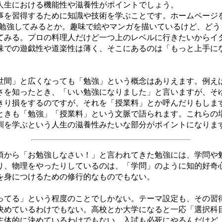
生における機能性や滋養性がポイントでしょう。
を習得するために知識や技術を学ぶことです。ホームページ
riptを勉強してみるとか。趣味で絵やマンガを描いているけど、
てみる。プロの料理人だけど一つ上のレベルに行きたいからイ
味での遊戯性や道楽性は薄く、そこにあるのは「もっと上手に
。
間」と広くなっても「勉強」という概念はありえます。例え
さを知ったとき、「いい勉強になりました」と言いますが、そ
きり損をするのですが、それを「授業料」とか呼んだりもしま
ときも「勉強」「授業料」という文脈で語られます。これらの
訓を学ぶという人生の滋養性みたいな部分がポイントになりま
から「お勉強しなさい！」と言われてきた勉強には、学問や
り、物理をやったりしているのは、「学問」のように知的好奇
を身につけるための修行的なものでもない。
てる」という程度のことでしかない。テーマ設定も、その習
決めているわけでもない。高校とか大学になると一応「選択科
主体的に決めているわけでもない。入試も必死にやるんだけど