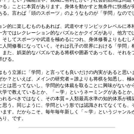
やる」ことに本質があります。身体を動かすと無条件に快感が
ある。言わば「頭のスポーツ」のようなものが「学問」なので
ン的に楽しむものもあれば、武道やオリンピックレベルに本
一方ではレクレーション的なパズルとかクイズがあり、他方で
。そしてスポーツや武道を極めるにつれ、身体修養よりもむし
に人間修養になっていく。それは孔子の世界における「学問」
。また、娯楽的なパズルである将棋や囲碁であっても、それを
帯びる。
もう立派に「学問」と言っても良いだけの内実があると思い
ぜか？といえば、メインの研究者＝誰よりも将棋を知悉し、極
だとは思ってないし、学問的な体裁を取ることに興味がないか
大学で教えているとか、「～学」というネーミングがあるとか
われるべきではなく、その本質＝人類最高水準の知的体系が構
と思う。同じように、学問という形では認識されてなくても、
います。だからこそ、毎年毎年新しく「～学」というジャンル
あり、です。