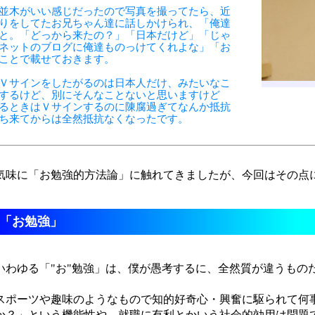
並木がいい感じだったので写真を撮ってたら、近
りをしてたお兄ちゃん達に話しかけられ、「俺達
と。「どっから来たの？」「日本だけど」「じゃ
ネットのブログに俺達ものっけてくれよな」「お
ことで載せておきます。
Ｖサインをしたがるのは日本人だけ、みたいなこ
するけど、別にそんなことないと思いますけど
るときはＶサインするのに陳腐過ぎてなんか抵抗
ち来てからは全然抵抗なくなったです。
味に「お勉強的方法論」に触れてきましたが、今回はその点
「お勉強」
わゆる「"お"勉強」は、僕が愚考するに、全然質が違うもの
ポーツや趣味のようなもので知的好奇心・興奮に駆られて何
か？」という機能性や、就職に有利とかいう社会的効用は問題