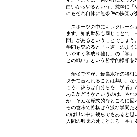
白いからやるという、純粋に「
にもそれ自体に無条件の快楽が
スポーツの中にもレクレーショ
ます。知的世界も同じことで、
問」があるということでしょう
学問も究めると「～道」のよう
いやすく学成り難し」の「学」
との戦い」という哲学的様相を
余談ですが、最高水準の将棋は
タチで言われることは無い。な
ころ、彼らは自分らを「学者」
あるかどうかというのは、やれ
か、そんな形式的なところに囚
その意味で将棋は立派な学問だ
のは世の中に幾らでもあると思
人間の興味の赴くところ「学」